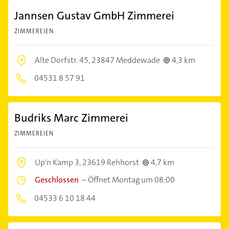
Jannsen Gustav GmbH Zimmerei
ZIMMEREIEN
Alte Dorfstr. 45,
23847 Meddewade
4,3 km
04531 8 57 91
Budriks Marc Zimmerei
ZIMMEREIEN
Up'n Kamp 3,
23619 Rehhorst
4,7 km
Geschlossen
–
Öffnet Montag um 08:00
04533 6 10 18 44