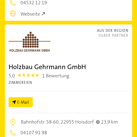
04532 12 19
Webseite
AUS DER REGION
SILBER PARTNER
Holzbau Gehrmann GmbH
5,0
1 Bewertung
5.0
ZIMMEREIEN
E-Mail
Bahnhofstr. 58-60,
22955 Hoisdorf
23,9 km
04107 91 98