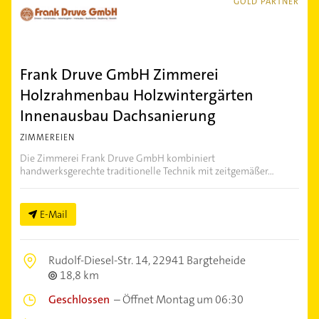
GOLD PARTNER
Frank Druve GmbH Zimmerei
Holzrahmenbau Holzwintergärten
Innenausbau Dachsanierung
ZIMMEREIEN
Die Zimmerei Frank Druve GmbH kombiniert
handwerksgerechte traditionelle Technik mit zeitgemäßer...
E-Mail
Rudolf-Diesel-Str. 14,
22941 Bargteheide
18,8 km
Geschlossen
–
Öffnet Montag um 06:30