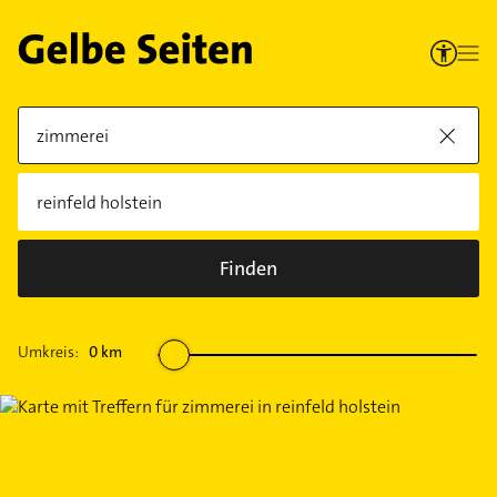
Finden
Umkreis:
0
km