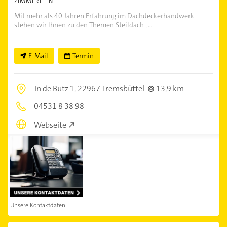
ZIMMEREIEN
Mit mehr als 40 Jahren Erfahrung im Dachdeckerhandwerk
stehen wir Ihnen zu den Themen Steildach-,...
E-Mail
Termin
In de Butz 1,
22967 Tremsbüttel
13,9 km
04531 8 38 98
Webseite
Unsere Kontaktdaten