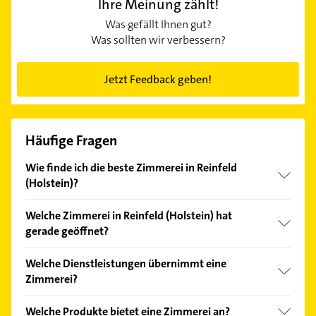
Ihre Meinung zählt!
Was gefällt Ihnen gut?
Was sollten wir verbessern?
Jetzt Feedback geben!
Häufige Fragen
Wie finde ich die beste Zimmerei in Reinfeld
(Holstein)?
Vergleichen Sie alle Anbieter anhand echter
Welche Zimmerei in Reinfeld (Holstein) hat
Kundenmeinungen und profitieren Sie von den
gerade geöffnet?
Empfehlungen. Die Suchergebnisse können Sie sich
einfach nach
Bewertungen
sortiert anzeigen lassen.
Im Anbieter-Bereich finden Sie alle
Öffnungszeiten
.
Welche Dienstleistungen übernimmt eine
Bitte beachten Sie, dass diese an Sonn- und
Zimmerei?
Feiertagen abweichen können.
Folgende Leistungen werden angeboten:
Welche Produkte bietet eine Zimmerei an?