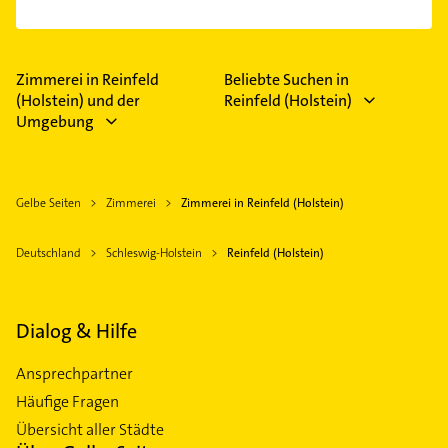
Altbausanierung, Bauklempnerei, Dachdecker,
Dachdämmung und Dachsanierung.
Das Angebot umfasst unter anderem Dachgauben,
Dachflächenfenster, Dachrinnen, Dachstühle und
Roto-Fenster.
Zimmerei in Reinfeld
Beliebte Suchen in
(Holstein) und der
Reinfeld (Holstein)
Umgebung
Gelbe Seiten
Zimmerei
Zimmerei in Reinfeld (Holstein)
Deutschland
Schleswig-Holstein
Reinfeld (Holstein)
Dialog & Hilfe
Ansprechpartner
Häufige Fragen
Übersicht aller Städte