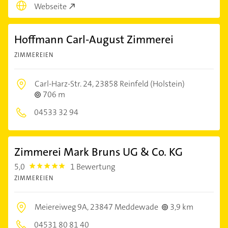
Webseite
Hoffmann Carl-August Zimmerei
ZIMMEREIEN
Carl-Harz-Str. 24,
23858 Reinfeld (Holstein)
706 m
04533 32 94
Zimmerei Mark Bruns UG & Co. KG
5,0
1 Bewertung
5.0
ZIMMEREIEN
Meiereiweg 9A,
23847 Meddewade
3,9 km
04531 80 81 40