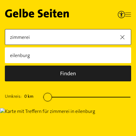
Finden
Umkreis:
0
km