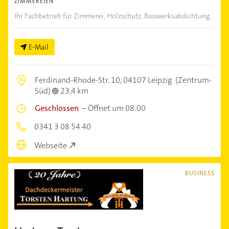
ZIMMEREIEN
Ihr Fachbetrieb für Zimmerei, Holzschutz, Bauwerksabdichtung
E-Mail
Ferdinand-Rhode-Str. 10,
04107 Leipzig
(Zentrum-
Süd)
23,4 km
Geschlossen
–
Öffnet um 08:00
0341 3 08 54 40
Webseite
BUSINESS