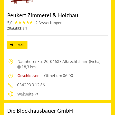
Peukert Zimmerei & Holzbau
5,0
2 Bewertungen
5.0
ZIMMEREIEN
E-Mail
Naunhofer Str. 20,
04683 Albrechtshain
(Eicha)
18,3 km
Geschlossen
–
Öffnet um 06:00
034293 3 12 86
Webseite
Die Blockhausbauer GmbH