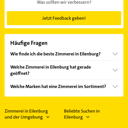
Was sollten wir verbessern?
Jetzt Feedback geben!
Häufige Fragen
Wie finde ich die beste Zimmerei in Eilenburg?
Vergleichen Sie alle Anbieter anhand echter
Welche Zimmerei in Eilenburg hat gerade
Kundenmeinungen und profitieren Sie von den
geöffnet?
Empfehlungen. Die Suchergebnisse können Sie sich
einfach nach
Bewertungen
sortiert anzeigen lassen.
Im Anbieter-Bereich finden Sie alle
Öffnungszeiten
.
Welche Marken hat eine Zimmerei im Sortiment?
Bitte beachten Sie, dass diese an Sonn- und
Feiertagen abweichen können.
Die Zimmerei verkauft Marken wie Bauder und
Velux.
Zimmerei in Eilenburg
Beliebte Suchen in
und der Umgebung
Eilenburg