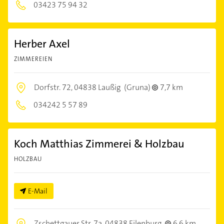
03423 75 94 32
Herber Axel
ZIMMEREIEN
Dorfstr. 72,
04838 Laußig
(Gruna)
7,7 km
034242 5 57 89
Koch Matthias Zimmerei & Holzbau
HOLZBAU
E-Mail
Zschettgauer Str. 7a,
04838 Eilenburg
6,6 km