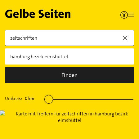
Finden
Umkreis:
0
km