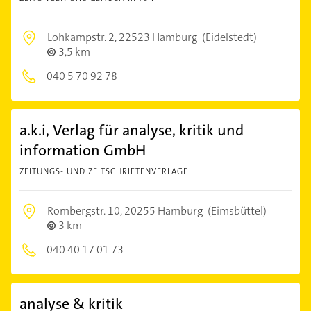
Lohkampstr. 2,
22523 Hamburg
(Eidelstedt)
3,5 km
040 5 70 92 78
a.k.i, Verlag für analyse, kritik und
information GmbH
ZEITUNGS- UND ZEITSCHRIFTENVERLAGE
Rombergstr. 10,
20255 Hamburg
(Eimsbüttel)
3 km
040 40 17 01 73
analyse & kritik