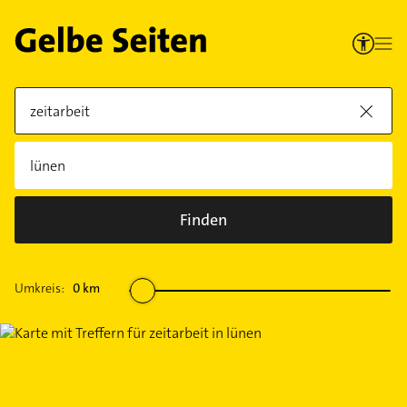
Finden
Umkreis:
0
km