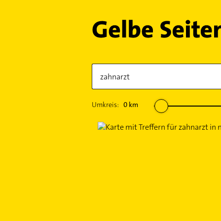
Umkreis:
0
km