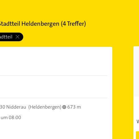
tadtteil Heldenbergen
(
4
Treffer)
adtteil
30 Nidderau
(Heldenbergen)
673 m
 um 08:00
W