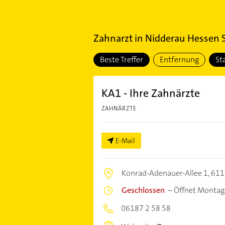
Zahnarzt
in
Nidderau Hessen S
Beste Treffer
Entfernung
St
KA1 - Ihre Zahnärzte
ZAHNÄRZTE
E-Mail
Konrad-Adenauer-Allee 1,
611
Geschlossen
–
Öffnet Montag
06187 2 58 58