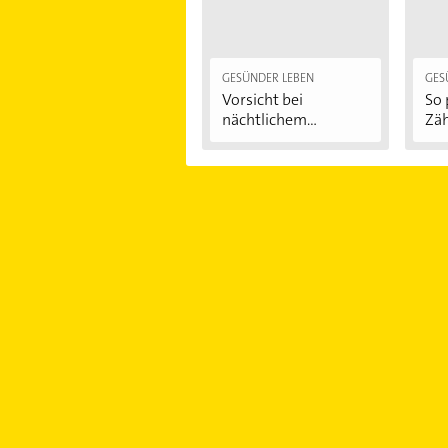
GESÜNDER LEBEN
GES
Vorsicht bei
So 
nächtlichem
Zäh
Zähneknirschen:...