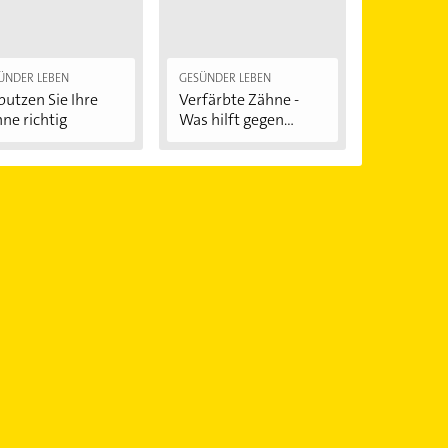
ÜNDER LEBEN
GESÜNDER LEBEN
putzen Sie Ihre
Verfärbte Zähne -
ne richtig
Was hilft gegen...