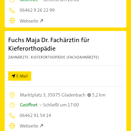
06462 9 26 22 99
Webseite
Fuchs Maja Dr. Fachärztin für
Kieferorthopädie
ZAHNÄRZTE: KIEFERORTHOPÄDIE (FACHZAHNÄRZTE)
E-Mail
Marktplatz 3,
35075 Gladenbach
5,2 km
Geöffnet
–
Schließt um 17:00
06462 91 54 14
Webseite