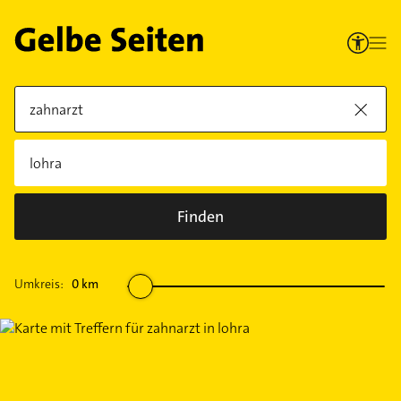
Finden
Umkreis:
0
km