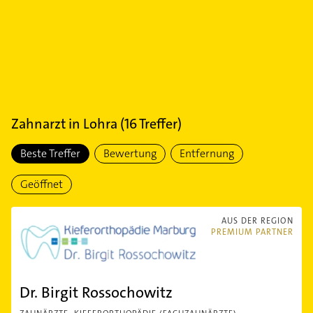
Zahnarzt
in
Lohra
(
16
Treffer)
Beste Treffer
Bewertung
Entfernung
Geöffnet
AUS DER REGION
PREMIUM PARTNER
Dr. Birgit Rossochowitz