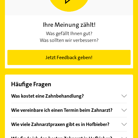
Ihre Meinung zählt!
Was gefällt Ihnen gut?
Was sollten wir verbessern?
Jetzt Feedback geben!
Häufige Fragen
Was kostet eine Zahnbehandlung?
Ihr Zahnarzt in Hofbieber bietet Ihnen immer die
Wie vereinbare ich einen Termin beim Zahnarzt?
bestmögliche Behandlung an. Die Kosten können
dabei stark variieren – je nach Art und Umfang der
Einen Termin beim Zahnarzt vereinbaren Sie am
Wie viele Zahnarztpraxen gibt es in Hofbieber?
Leistung. Für eine Zahnreinigung zahlen Sie im
besten per Telefon. Viele Praxen bieten auch eine
Durchschnitt zwischen 70 und 100 Euro, für ein
Online-Terminbuchung an. Bei starken Schmerzen
Zurzeit listet Gelbe Seiten 4 Treffer Zahnärzte in