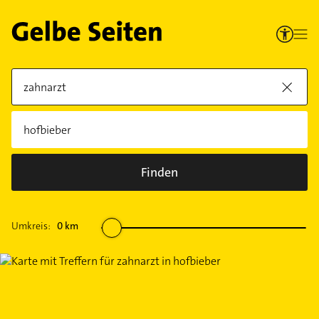
Finden
Umkreis:
0
km