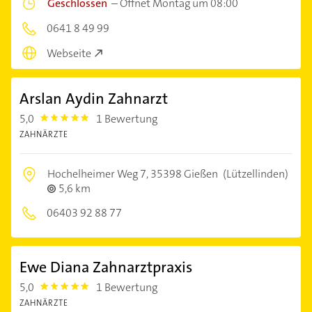
Geschlossen
–
Öffnet Montag um 08:00
0641 8 49 99
Webseite
Arslan Aydin Zahnarzt
5,0
1 Bewertung
5.0
ZAHNÄRZTE
Hochelheimer Weg 7,
35398 Gießen
(Lützellinden)
5,6 km
06403 92 88 77
Ewe Diana Zahnarztpraxis
5,0
1 Bewertung
5.0
ZAHNÄRZTE