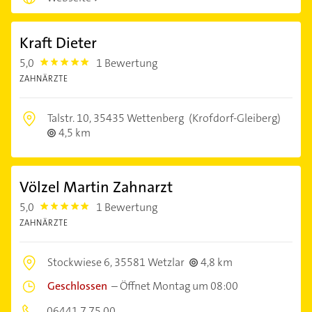
Kraft Dieter
5,0
1 Bewertung
5.0
ZAHNÄRZTE
Talstr. 10,
35435 Wettenberg
(Krofdorf-Gleiberg)
4,5 km
Völzel Martin Zahnarzt
5,0
1 Bewertung
5.0
ZAHNÄRZTE
Stockwiese 6,
35581 Wetzlar
4,8 km
Geschlossen
–
Öffnet Montag um 08:00
06441 7 75 00