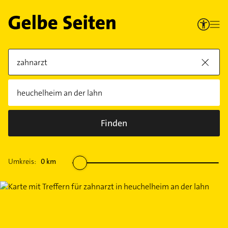
Finden
Umkreis:
0
km