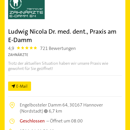
Ludwig Nicola Dr. med. dent., Praxis am
E-Damm
4,9
721 Bewertungen
4.9
ZAHNÄRZTE
Trotz der aktuellen Situation haben wir unsere Praxis wie
gewohnt für Sie geöffnet!
E-Mail
Engelbosteler Damm 64,
30167 Hannover
(Nordstadt)
6,7 km
Geschlossen
–
Öffnet um 08:00