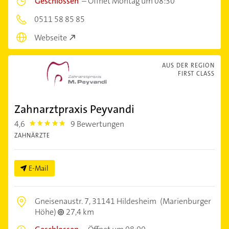
Geschlossen
–
Öffnet Montag um 08:30
0511 58 85 85
Webseite
AUS DER REGION
FIRST CLASS
Zahnarztpraxis Peyvandi
4,6
9 Bewertungen
4.6
ZAHNÄRZTE
E-Mail
Gneisenaustr. 7,
31141 Hildesheim
(Marienburger
Höhe)
27,4 km