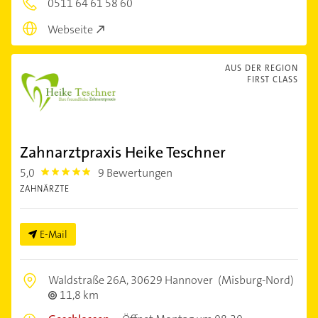
0511 64 61 58 60
Webseite
AUS DER REGION
FIRST CLASS
Zahnarztpraxis Heike Teschner
5,0
9 Bewertungen
5.0
ZAHNÄRZTE
E-Mail
Waldstraße 26A,
30629 Hannover
(Misburg-Nord)
11,8 km