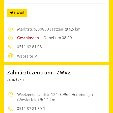
E-Mail
Marktstr. 6,
30880 Laatzen
6,5 km
Geschlossen
–
Öffnet um 08:00
0511 62 81 98
Webseite
Zahnärztezentrum - ZMVZ
ZAHNÄRZTE
Weetzener Landstr. 124,
30966 Hemmingen
(Westerfeld)
1,1 km
0511 87 81 30-1