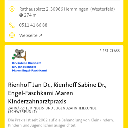
Rathausplatz 2,
30966 Hemmingen
(Westerfeld)
274 m
0511 41 66 88
Webseite
FIRST CLASS
Rienhoff Jan Dr., Rienhoff Sabine Dr.,
Engel-Faschkami Maren
Kinderzahnarztpraxis
ZAHNÄRZTE: KINDER- UND JUGENDZAHNHEILKUNDE
(SCHWERPUNKT)
Die Praxis ist seit 2002 auf die Behandlung von Kleinkindern,
Kindern und Jugendlichen ausgerichtet.