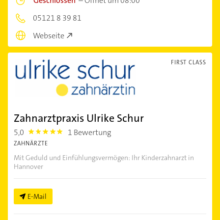
Geschlossen
–
Öffnet um 08:00
05121 8 39 81
Webseite
FIRST CLASS
Zahnarztpraxis Ulrike Schur
5,0
1 Bewertung
5.0
ZAHNÄRZTE
Mit Geduld und Einfühlungsvermögen: Ihr Kinderzahnarzt in
Hannover
E-Mail