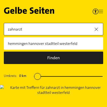
Finden
Umkreis:
0
km