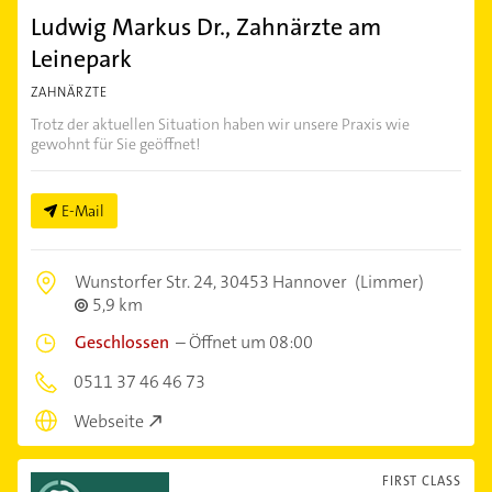
Ludwig Markus Dr., Zahnärzte am
Leinepark
ZAHNÄRZTE
Trotz der aktuellen Situation haben wir unsere Praxis wie
gewohnt für Sie geöffnet!
E-Mail
Wunstorfer Str. 24,
30453 Hannover
(Limmer)
5,9 km
Geschlossen
–
Öffnet um 08:00
0511 37 46 46 73
Webseite
FIRST CLASS