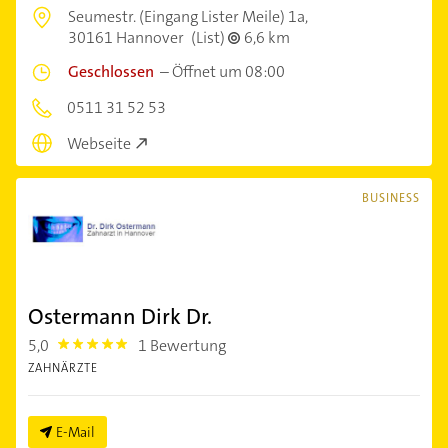
Seumestr. (Eingang Lister Meile) 1a,
30161 Hannover
(List)
6,6 km
Geschlossen
–
Öffnet um 08:00
0511 31 52 53
Webseite
BUSINESS
Ostermann Dirk Dr.
5,0
1 Bewertung
5.0
ZAHNÄRZTE
E-Mail