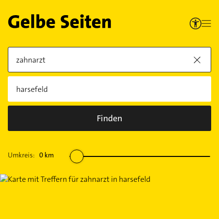
Finden
Umkreis:
0
km