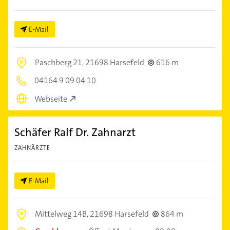
E-Mail
Paschberg 21,
21698 Harsefeld
616 m
04164 9 09 04 10
Webseite
Schäfer Ralf Dr. Zahnarzt
ZAHNÄRZTE
E-Mail
Mittelweg 14B,
21698 Harsefeld
864 m