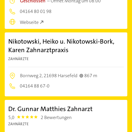
Geschlossen
–
Öffnet Montag um 08:00
04164 80 01 98
Webseite
Nikotowski, Heiko u. Nikotowski-Bork,
Karen Zahnarztpraxis
ZAHNÄRZTE
Bornweg 2,
21698 Harsefeld
867 m
04164 88 67-0
Dr. Gunnar Matthies Zahnarzt
5,0
2 Bewertungen
5.0
ZAHNÄRZTE