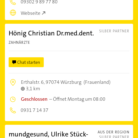
09302 9 89 77 80
Webseite
Hönig Christian Dr.med.dent.
SILBER PARTNER
ZAHNÄRZTE
Chat starten
Erthalstr. 6,
97074 Würzburg
(Frauenland)
3,1 km
Geschlossen
–
Öffnet Montag um 08:00
0931 7 14 37
mundgesund, Ulrike Stück-
AUS DER REGION
SILBER PARTNER