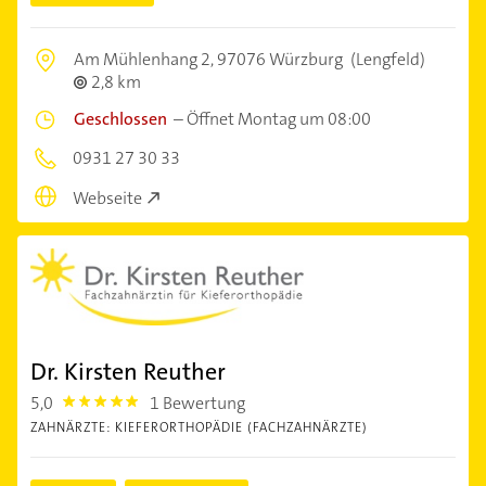
Am Mühlenhang 2,
97076 Würzburg
(Lengfeld)
2,8 km
Geschlossen
–
Öffnet Montag um 08:00
0931 27 30 33
Webseite
Dr. Kirsten Reuther
5,0
1 Bewertung
5.0
ZAHNÄRZTE: KIEFERORTHOPÄDIE (FACHZAHNÄRZTE)