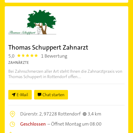
Thomas Schuppert Zahnarzt
5,0
1 Bewertung
5.0
ZAHNÄRZTE
Bei Zahnschmerzen aller Art steht Ihnen die Zahnarztpraxis von
Thomas Schuppert in Rottendorf offen....
E-Mail
Chat starten
Dürerstr. 2,
97228 Rottendorf
3,4 km
Geschlossen
–
Öffnet Montag um 08:00