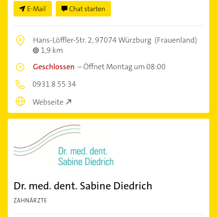
E-Mail
Chat starten
Hans-Löffler-Str. 2,
97074 Würzburg
(Frauenland)
1,9 km
Geschlossen
–
Öffnet Montag um 08:00
0931 8 55 34
Webseite
Dr. med. dent. Sabine Diedrich
ZAHNÄRZTE