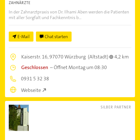
ZAHNÄRZTE
In der Zahnarztpraxis von Dr. Ilhami Aben werden die Patienten
mit aller Sorgfalt und Fachkenntnis b...
E-Mail
Chat starten
Kaiserstr. 16,
97070 Würzburg
(Altstadt)
4,2 km
Geschlossen
–
Öffnet Montag um 08:30
0931 5 32 38
Webseite
SILBER PARTNER