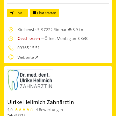
E-Mail
Chat starten
Kirchenstr. 5,
97222 Rimpar
8,9 km
Geschlossen
–
Öffnet Montag um 08:30
09365 15 51
Webseite
Ulrike Hellmich Zahnärztin
4,0
4 Bewertungen
4.0
ZAHNÄRZTE