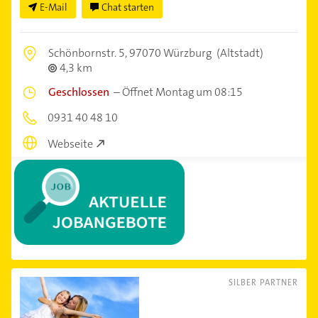
E-Mail
Chat starten
Schönbornstr. 5,
97070 Würzburg
(Altstadt)
4,3 km
Geschlossen
–
Öffnet Montag um 08:15
0931 40 48 10
Webseite
SILBER PARTNER