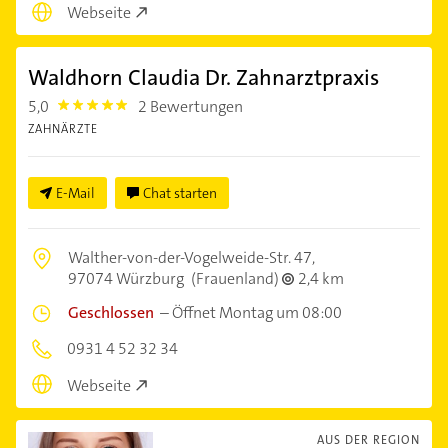
Webseite
Waldhorn Claudia Dr. Zahnarztpraxis
5,0
2 Bewertungen
5.0
ZAHNÄRZTE
E-Mail
Chat starten
Walther-von-der-Vogelweide-Str. 47,
97074 Würzburg
(Frauenland)
2,4 km
Geschlossen
–
Öffnet Montag um 08:00
0931 4 52 32 34
Webseite
AUS DER REGION