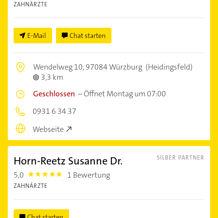
ZAHNÄRZTE
E-Mail
Chat starten
Wendelweg 10,
97084 Würzburg
(Heidingsfeld)
3,3 km
Geschlossen
–
Öffnet Montag um 07:00
0931 6 34 37
Webseite
Horn-Reetz Susanne Dr.
SILBER PARTNER
5,0
1 Bewertung
5.0
ZAHNÄRZTE
Chat starten