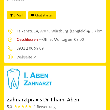
E-Mail
Chat starten
Falkenstr. 14,
97076 Würzburg
(Lengfeld)
3,7 km
Geschlossen
–
Öffnet Montag um 08:00
0931 2 00 99 09
Webseite
Zahnarztpraxis Dr. Ilhami Aben
5,0
1 Bewertung
5.0