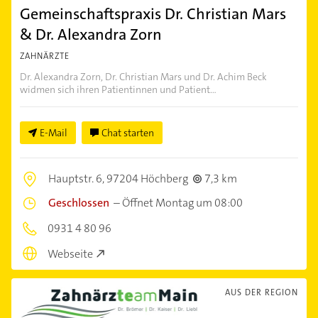
Gemeinschaftspraxis Dr. Christian Mars
& Dr. Alexandra Zorn
ZAHNÄRZTE
Dr. Alexandra Zorn, Dr. Christian Mars und Dr. Achim Beck
widmen sich ihren Patientinnen und Patient...
E-Mail
Chat starten
Hauptstr. 6,
97204 Höchberg
7,3 km
Geschlossen
–
Öffnet Montag um 08:00
0931 4 80 96
Webseite
AUS DER REGION