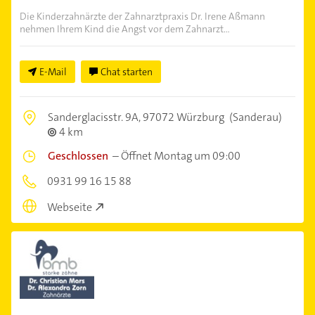
Die Kinderzahnärzte der Zahnarztpraxis Dr. Irene Aßmann
nehmen Ihrem Kind die Angst vor dem Zahnarzt...
E-Mail
Chat starten
Sanderglacisstr. 9A,
97072 Würzburg
(Sanderau)
4 km
Geschlossen
–
Öffnet Montag um 09:00
0931 99 16 15 88
Webseite