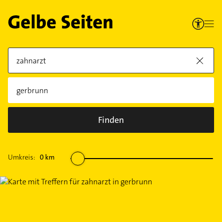
Finden
Umkreis:
0
km