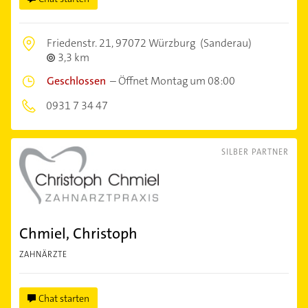
Friedenstr. 21,
97072 Würzburg
(Sanderau)
3,3 km
Geschlossen
–
Öffnet Montag um 08:00
0931 7 34 47
SILBER PARTNER
Chmiel, Christoph
ZAHNÄRZTE
Chat starten