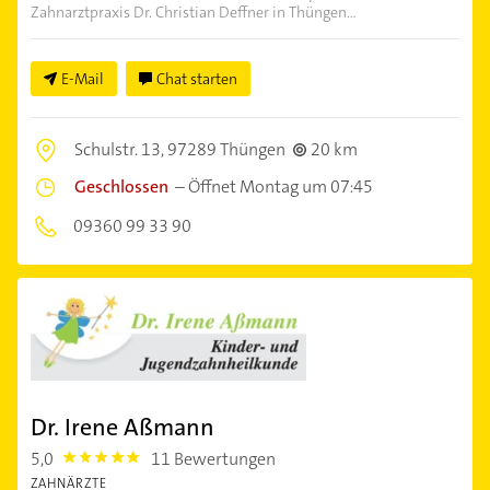
Zahnarztpraxis Dr. Christian Deffner in Thüngen...
E-Mail
Chat starten
Schulstr. 13,
97289 Thüngen
20 km
Geschlossen
–
Öffnet Montag um 07:45
09360 99 33 90
Dr. Irene Aßmann
5,0
11 Bewertungen
5.0
ZAHNÄRZTE