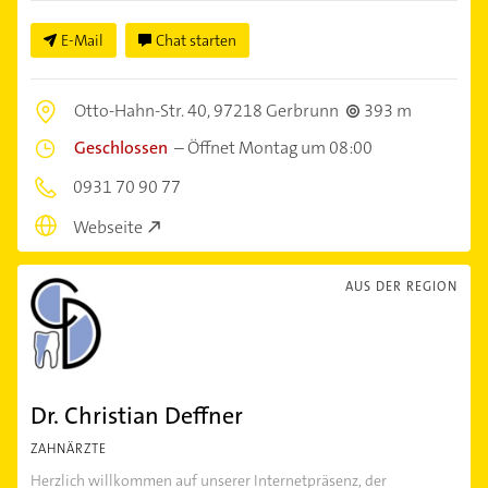
E-Mail
Chat starten
Otto-Hahn-Str. 40,
97218 Gerbrunn
393 m
Geschlossen
–
Öffnet Montag um 08:00
0931 70 90 77
Webseite
AUS DER REGION
Dr. Christian Deffner
ZAHNÄRZTE
Herzlich willkommen auf unserer Internetpräsenz, der