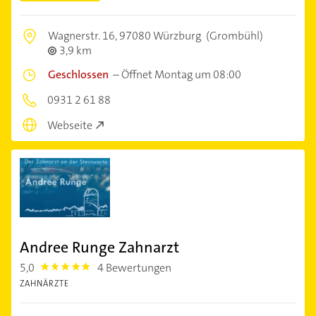
Wagnerstr. 16,
97080 Würzburg
(Grombühl)
3,9 km
Geschlossen
–
Öffnet Montag um 08:00
0931 2 61 88
Webseite
Andree Runge Zahnarzt
5,0
4 Bewertungen
5.0
ZAHNÄRZTE