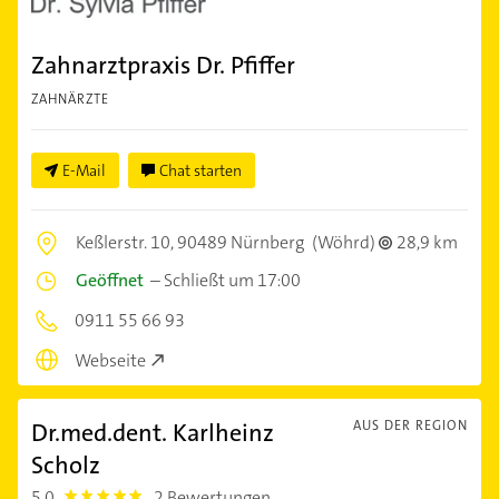
Zahnarztpraxis Dr. Pfiffer
ZAHNÄRZTE
E-Mail
Chat starten
Keßlerstr. 10,
90489 Nürnberg
(Wöhrd)
28,9 km
Geöffnet
–
Schließt um 17:00
0911 55 66 93
Webseite
Dr.med.dent. Karlheinz
AUS DER REGION
Scholz
5,0
2 Bewertungen
5.0