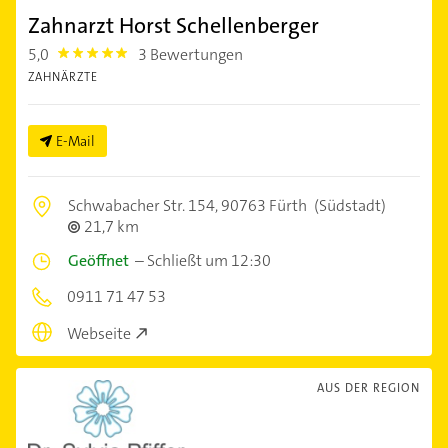
Zahnarzt Horst Schellenberger
5,0
3 Bewertungen
5.0
ZAHNÄRZTE
E-Mail
Schwabacher Str. 154,
90763 Fürth
(Südstadt)
21,7 km
Geöffnet
–
Schließt um 12:30
0911 71 47 53
Webseite
AUS DER REGION