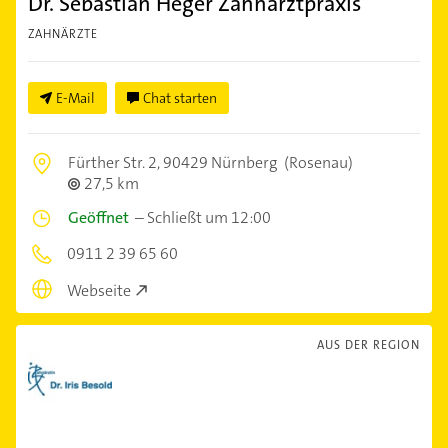
Dr. Sebastian Heger Zahnarztpraxis
ZAHNÄRZTE
E-Mail
Chat starten
Fürther Str. 2,
90429 Nürnberg
(Rosenau)
27,5 km
Geöffnet
–
Schließt um 12:00
0911 2 39 65 60
Webseite
AUS DER REGION