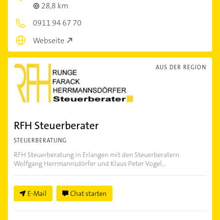
28,8 km
0911 94 67 70
Webseite
AUS DER REGION
RFH Steuerberater
STEUERBERATUNG
RFH Steuerberatung in Erlangen mit den Steuerberatern
Wolfgang Herrmannsdörfer und Klaus Peter Vogel...
E-Mail
Chat starten