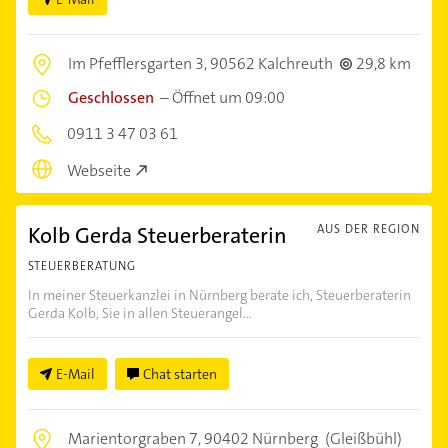
Im Pfefflersgarten 3,
90562 Kalchreuth
29,8 km
Geschlossen
–
Öffnet um 09:00
0911 3 47 03 61
Webseite
Kolb Gerda Steuerberaterin
AUS DER REGION
STEUERBERATUNG
In meiner Steuerkanzlei in Nürnberg berate ich, Steuerberaterin
Gerda Kolb, Sie in allen Steuerangel...
E-Mail
Chat starten
Marientorgraben 7,
90402 Nürnberg
(Gleißbühl)