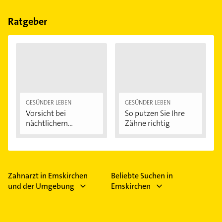
Bitte beachten Sie, dass diese an Sonn- und
Feiertagen abweichen können.
Ratgeber
GESÜNDER LEBEN
GESÜNDER LEBEN
Vorsicht bei
So putzen Sie Ihre
nächtlichem
Zähne richtig
Zähneknirschen:...
Zahnarzt in Emskirchen
Beliebte Suchen in
und der Umgebung
Emskirchen