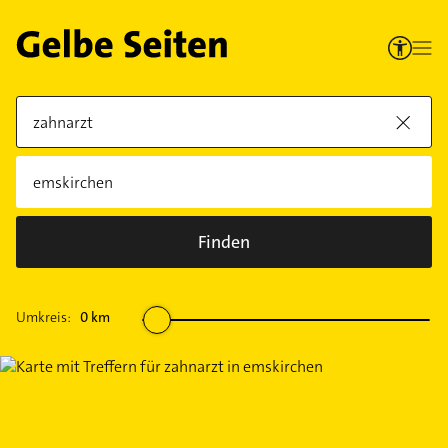
Finden
Umkreis:
0
km