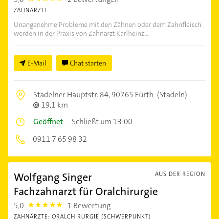
ZAHNÄRZTE
Unangenehme Probleme mit den Zähnen oder dem Zahnfleisch
werden in der Praxis von Zahnarzt Karlheinz...
E-Mail
Chat starten
Stadelner Hauptstr. 84,
90765 Fürth
(Stadeln)
19,1 km
Geöffnet
–
Schließt um 13:00
0911 7 65 98 32
Wolfgang Singer
AUS DER REGION
Fachzahnarzt für Oralchirurgie
5,0
1 Bewertung
5.0
ZAHNÄRZTE: ORALCHIRURGIE (SCHWERPUNKT)