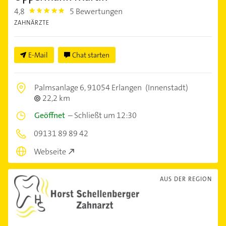
4,8
5 Bewertungen
4.8
ZAHNÄRZTE
E-Mail
Chat starten
Palmsanlage 6,
91054 Erlangen
(Innenstadt)
22,2 km
Geöffnet
–
Schließt um 12:30
09131 89 89 42
Webseite
AUS DER REGION