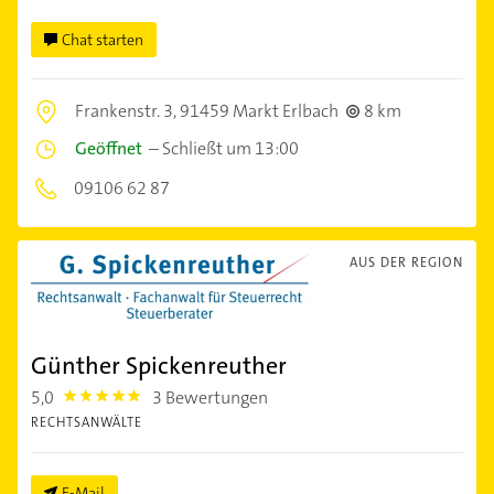
Chat starten
Frankenstr. 3,
91459 Markt Erlbach
8 km
Geöffnet
–
Schließt um 13:00
09106 62 87
AUS DER REGION
Günther Spickenreuther
5,0
3 Bewertungen
5.0
RECHTSANWÄLTE
E-Mail