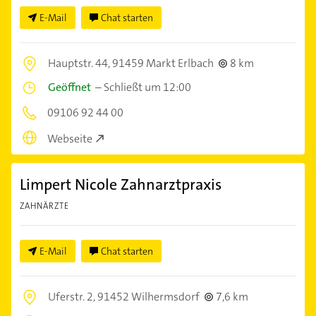
E-Mail
Chat starten
Hauptstr. 44,
91459 Markt Erlbach
8 km
Geöffnet
–
Schließt um 12:00
09106 92 44 00
Webseite
Limpert Nicole Zahnarztpraxis
ZAHNÄRZTE
E-Mail
Chat starten
Uferstr. 2,
91452 Wilhermsdorf
7,6 km