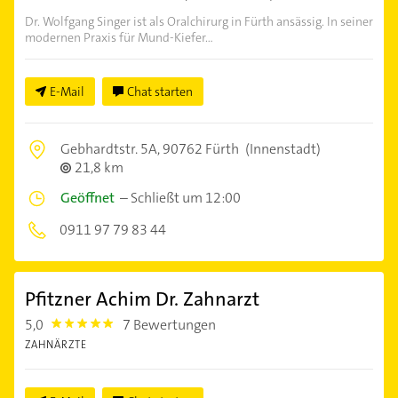
Dr. Wolfgang Singer ist als Oralchirurg in Fürth ansässig. In seiner
modernen Praxis für Mund-Kiefer...
E-Mail
Chat starten
Gebhardtstr. 5A,
90762 Fürth
(Innenstadt)
21,8 km
Geöffnet
–
Schließt um 12:00
0911 97 79 83 44
Pfitzner Achim Dr. Zahnarzt
5,0
7 Bewertungen
5.0
ZAHNÄRZTE