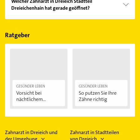
Welcher Zahnarzt in Dreieich Stadtteil
eventuelle Kostenübernahme durch Ihre
Informationen, um die für Sie passende
Kundenmeinungen und profitieren Sie von den
Dreieichenhain hat gerade geöffnet?
Krankenkasse.
Zahnarztpraxis zu wählen.
Empfehlungen. Die Suchergebnisse können Sie sich
einfach nach
Bewertungen
sortiert anzeigen lassen.
Im Anbieter-Bereich finden Sie alle
Öffnungszeiten
.
Bitte beachten Sie, dass diese an Sonn- und
Feiertagen abweichen können.
Ratgeber
GESÜNDER LEBEN
GESÜNDER LEBEN
Vorsicht bei
So putzen Sie Ihre
nächtlichem
Zähne richtig
Zähneknirschen:...
Zahnarzt in Dreieich und
Zahnarzt in Stadtteilen
der Umgebung
von Dreieich