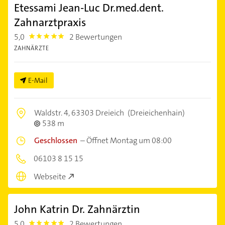
Etessami Jean-Luc Dr.med.dent.
Zahnarztpraxis
5,0
2 Bewertungen
5.0
ZAHNÄRZTE
E-Mail
Waldstr. 4,
63303 Dreieich
(Dreieichenhain)
538 m
Geschlossen
–
Öffnet Montag um 08:00
06103 8 15 15
Webseite
John Katrin Dr. Zahnärztin
5,0
2 Bewertungen
5.0