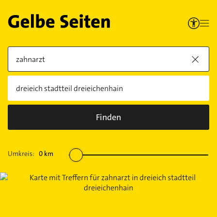
Finden
Umkreis:
0
km