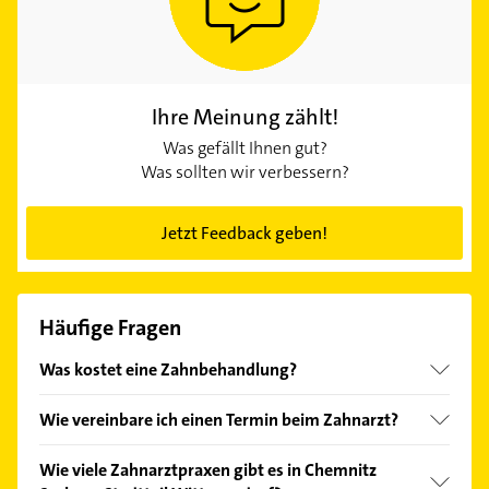
Ihre Meinung zählt!
Was gefällt Ihnen gut?
Was sollten wir verbessern?
Jetzt Feedback geben!
Häufige Fragen
Was kostet eine Zahnbehandlung?
Ihr Zahnarzt in Chemnitz Sachsen Stadtteil
Wie vereinbare ich einen Termin beim Zahnarzt?
Wittgensdorf bietet Ihnen immer die bestmögliche
Behandlung an. Die Kosten können dabei stark
Einen Termin beim Zahnarzt vereinbaren Sie am
Wie viele Zahnarztpraxen gibt es in Chemnitz
variieren – je nach Art und Umfang der Leistung. Für
besten per Telefon. Viele Praxen bieten auch eine