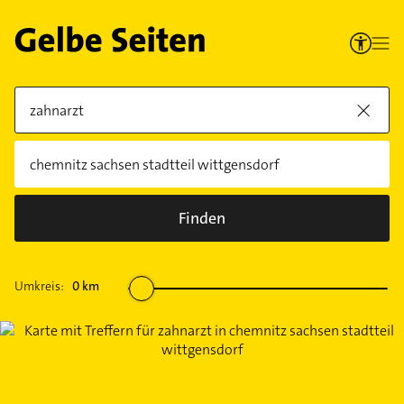
Finden
Umkreis:
0
km