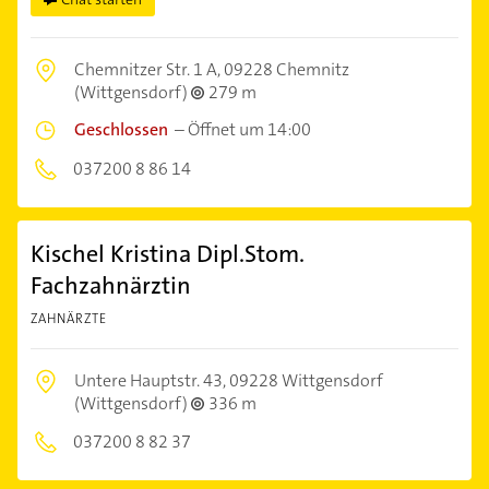
Chemnitzer Str. 1 A,
09228 Chemnitz
(Wittgensdorf)
279 m
Geschlossen
–
Öffnet um 14:00
037200 8 86 14
Kischel Kristina Dipl.Stom.
Fachzahnärztin
ZAHNÄRZTE
Untere Hauptstr. 43,
09228 Wittgensdorf
(Wittgensdorf)
336 m
037200 8 82 37