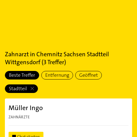
Zahnarzt
in
Chemnitz Sachsen Stadtteil
Wittgensdorf
(
3
Treffer)
Beste Treffer
Entfernung
Geöffnet
Stadtteil
Müller Ingo
ZAHNÄRZTE
Chat starten