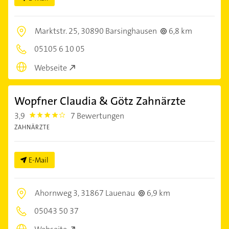
Marktstr. 25,
30890 Barsinghausen
6,8 km
05105 6 10 05
Webseite
Wopfner Claudia & Götz Zahnärzte
3,9
7 Bewertungen
3.9
ZAHNÄRZTE
E-Mail
Ahornweg 3,
31867 Lauenau
6,9 km
05043 50 37