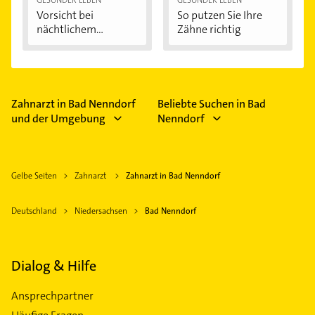
Vorsicht bei
So putzen Sie Ihre
nächtlichem
Zähne richtig
Zähneknirschen:...
Zahnarzt in Bad Nenndorf
Beliebte Suchen in Bad
und der Umgebung
Nenndorf
Gelbe Seiten
Zahnarzt
Zahnarzt in Bad Nenndorf
Deutschland
Niedersachsen
Bad Nenndorf
Dialog & Hilfe
Ansprechpartner