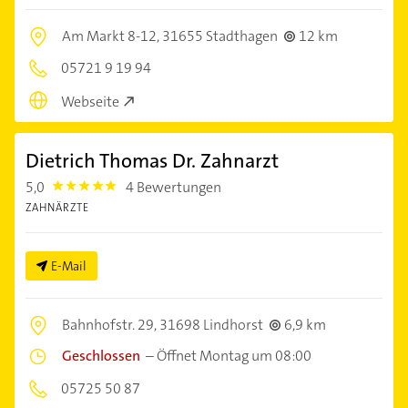
Am Markt 8-12,
31655 Stadthagen
12 km
05721 9 19 94
Webseite
Dietrich Thomas Dr. Zahnarzt
5,0
4 Bewertungen
5.0
ZAHNÄRZTE
E-Mail
Bahnhofstr. 29,
31698 Lindhorst
6,9 km
Geschlossen
–
Öffnet Montag um 08:00
05725 50 87