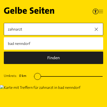
Finden
Umkreis:
0
km