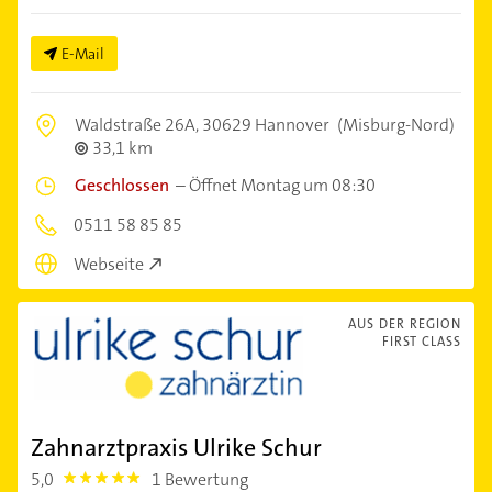
E-Mail
Waldstraße 26A,
30629 Hannover
(Misburg-Nord)
33,1 km
Geschlossen
–
Öffnet Montag um 08:30
0511 58 85 85
Webseite
AUS DER REGION
FIRST CLASS
Zahnarztpraxis Ulrike Schur
5,0
1 Bewertung
5.0