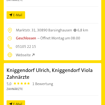
E-Mail
Marktstr. 31,
30890 Barsinghausen
6,8 km
Geschlossen
–
Öffnet Montag um 08:00
05105 22 15
Webseite
Kniggendorf Ulrich, Kniggendorf Viola
Zahnärzte
5,0
1 Bewertung
5.0
ZAHNÄRZTE
E-Mail