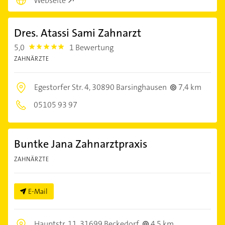
Webseite
Dres. Atassi Sami Zahnarzt
5,0
1 Bewertung
5.0
ZAHNÄRZTE
Egestorfer Str. 4,
30890 Barsinghausen
7,4 km
05105 93 97
Buntke Jana Zahnarztpraxis
ZAHNÄRZTE
E-Mail
Hauptstr. 11,
31699 Beckedorf
4,5 km