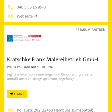
040 5 56 16 85-0
Webseite
PREMIUM PARTNER
Kratschke Frank Malereibetrieb GmbH
WASSERSCHADENBESEITIGUNG
Jegliche Arten von Sanierungs- und Renovierungsarbeiten
umfaßt unser Leistungsspektrum, angefange...
E-Mail
Kollaustr. 202,
22453 Hamburg
(Eimsbüttel)