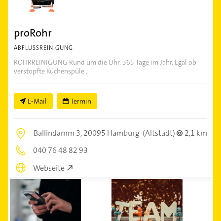
proRohr
ABFLUSSREINIGUNG
ROHRREINIGUNG Rund um die Uhr. 365 Tage im Jahr. Egal ob
verstopfte Küchenspüle...
E-Mail
Termin
Ballindamm 3,
20095 Hamburg
(Altstadt)
2,1 km
040 76 48 82 93
Webseite