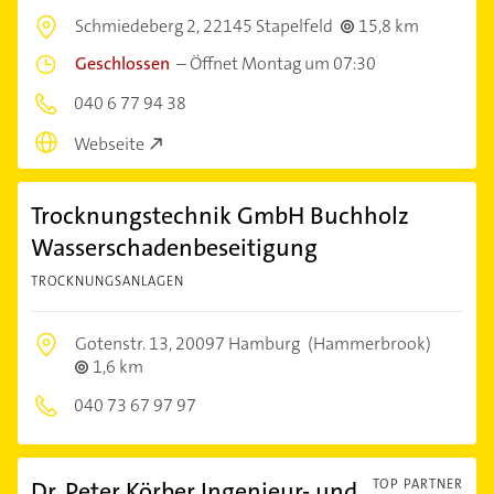
Schmiedeberg 2,
22145 Stapelfeld
15,8 km
Geschlossen
–
Öffnet Montag um 07:30
040 6 77 94 38
Webseite
Trocknungstechnik GmbH Buchholz
Wasserschadenbeseitigung
TROCKNUNGSANLAGEN
Gotenstr. 13,
20097 Hamburg
(Hammerbrook)
1,6 km
040 73 67 97 97
Dr. Peter Körber Ingenieur- und
TOP PARTNER