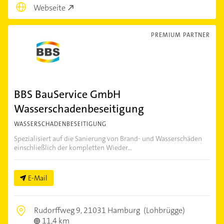
Webseite
PREMIUM PARTNER
BBS BauService GmbH
Wasserschadenbeseitigung
WASSERSCHADENBESEITIGUNG
Spezialisiert auf die Sanierung von Brand- und Wasserschäden
einschließlich der kompletten Wieder...
E-Mail
Rudorffweg 9,
21031 Hamburg
(Lohbrügge)
11,4 km