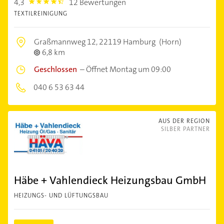
4,3
12 Bewertungen
4.3
TEXTILREINIGUNG
Graßmannweg 12,
22119 Hamburg
(Horn)
6,8 km
Geschlossen
–
Öffnet Montag um 09:00
040 6 53 63 44
AUS DER REGION
SILBER PARTNER
Häbe + Vahlendieck Heizungsbau GmbH
HEIZUNGS- UND LÜFTUNGSBAU