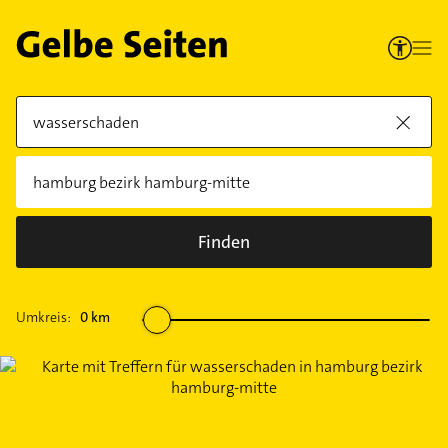
Finden
Umkreis:
0
km