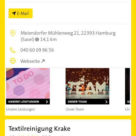
E-Mail
Meiendorfer Mühlenweg 21,
22393 Hamburg
(Sasel)
14,1 km
040 60 09 96 56
Webseite
Unsere Leistungen
Unser Team
Unsere
Textilreinigung Krake