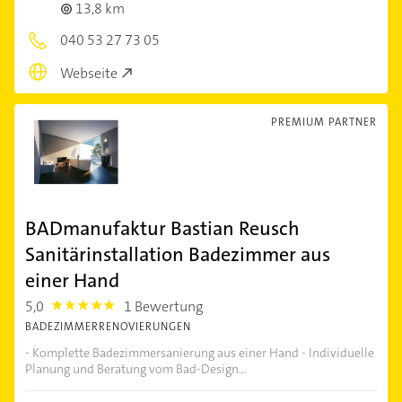
13,8 km
040 53 27 73 05
Webseite
PREMIUM PARTNER
BADmanufaktur Bastian Reusch
Sanitärinstallation Badezimmer aus
einer Hand
5,0
1 Bewertung
5.0
BADEZIMMERRENOVIERUNGEN
- Komplette Badezimmersanierung aus einer Hand - Individuelle
Planung und Beratung vom Bad-Design...