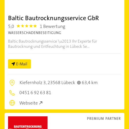
Baltic Bautrocknungsservice GbR
5,0
1 Bewertung
5.0
WASSERSCHADENBESEITIGUNG
Baltic Bautrocknungsservice \u2013 Ihr Experte für
Bautrocknung und Entfeuchtung in Lübeck Se...
E-Mail
Kiefernholz 3,
23568 Lübeck
63,4 km
0451 6 92 63 81
Webseite
PREMIUM PARTNER