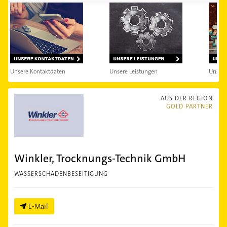
Unsere Kontaktdaten
Unsere Leistungen
Unser
AUS DER REGION
GOLD PARTNER
Winkler, Trocknungs-Technik GmbH
WASSERSCHADENBESEITIGUNG
E-Mail