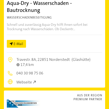
Aqua-Dry - Wasserschaden -
Bautrocknung
WASSERSCHADENBESEITIGUNG
Schnell und zuverlässig Aqua-Dry hilft Ihnen sofort bei
Trocknung nach Wasserschäden. Ob Deckentr...
E-Mail
Travestr. 8A,
22851 Norderstedt
(Glashütte)
17,4 km
040 30 98 75 06
Webseite
AUS DER REGION
PREMIUM PARTNER