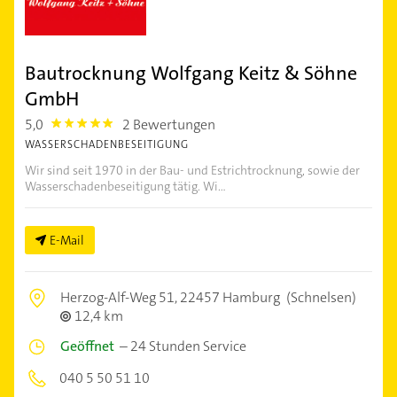
Bautrocknung Wolfgang Keitz & Söhne
GmbH
5,0
2 Bewertungen
5.0
WASSERSCHADENBESEITIGUNG
Wir sind seit 1970 in der Bau- und Estrichtrocknung, sowie der
Wasserschadenbeseitigung tätig. Wi...
E-Mail
Herzog-Alf-Weg 51,
22457 Hamburg
(Schnelsen)
12,4 km
Geöffnet
–
24 Stunden Service
040 5 50 51 10