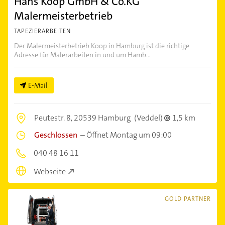
Hans Koop GmbH & Co.KG
Malermeisterbetrieb
TAPEZIERARBEITEN
Der Malermeisterbetrieb Koop in Hamburg ist die richtige
Adresse für Malerarbeiten in und um Hamb...
E-Mail
Peutestr. 8,
20539 Hamburg
(Veddel)
1,5 km
Geschlossen
–
Öffnet Montag um 09:00
040 48 16 11
Webseite
GOLD PARTNER