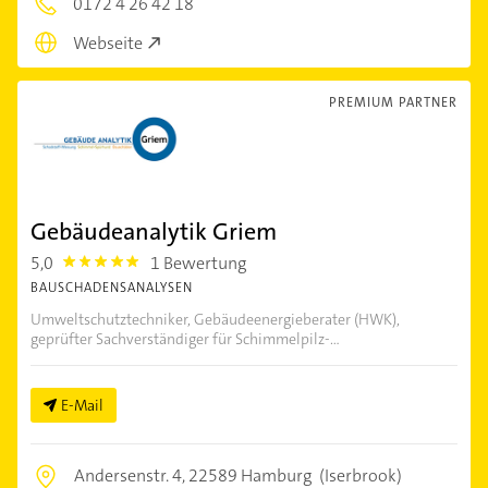
0172 4 26 42 18
Webseite
PREMIUM PARTNER
Gebäudeanalytik Griem
5,0
1 Bewertung
5.0
BAUSCHADENSANALYSEN
Umweltschutztechniker, Gebäudeenergieberater (HWK),
geprüfter Sachverständiger für Schimmelpilz-...
E-Mail
Andersenstr. 4,
22589 Hamburg
(Iserbrook)