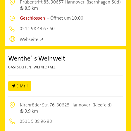
Prüßentrift 85,
30657 Hannover
(Isernhagen-Süd)
8,5 km
Geschlossen
–
Öffnet um 10:00
0511 98 43 67 60
Webseite
Wenthe` s Weinwelt
GASTSTÄTTEN: WEINLOKALE
E-Mail
Kirchröder Str. 76,
30625 Hannover
(Kleefeld)
3,9 km
0511 5 38 96 93