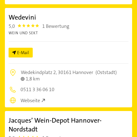
Wedevini
5,0
1 Bewertung
5.0
WEIN UND SEKT
E-Mail
Wedekindplatz 2,
30161 Hannover
(Oststadt)
1,8 km
0511 3 36 06 10
Webseite
Jacques’ Wein-Depot Hannover-
Nordstadt