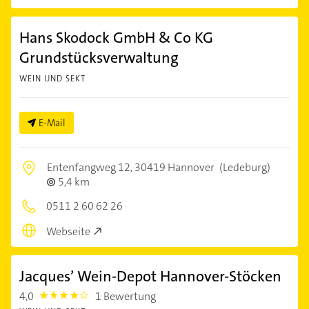
Hans Skodock GmbH & Co KG
Grundstücksverwaltung
WEIN UND SEKT
E-Mail
Entenfangweg 12,
30419 Hannover
(Ledeburg)
5,4 km
0511 2 60 62 26
Webseite
Jacques’ Wein-Depot Hannover-Stöcken
4,0
1 Bewertung
4.0