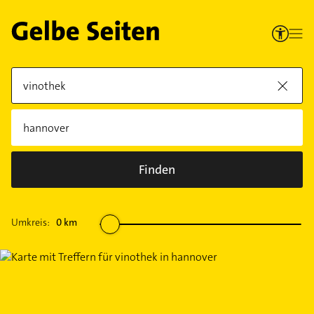
Finden
Umkreis:
0
km