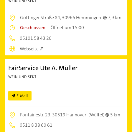
WEIN UND SEKT
Göttinger Straße 84,
30966 Hemmingen
7,9 km
Geschlossen
–
Öffnet um 15:00
05101 58 43 20
Webseite
FairService Ute A. Müller
WEIN UND SEKT
E-Mail
Fontainestr. 23,
30519 Hannover
(Wülfel)
5 km
0511 8 38 60 61