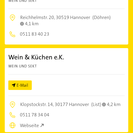
WEIN UND SEKT
Reichhelmstr. 20,
30519 Hannover
(Döhren)
4,1 km
0511 83 40 23
Wein & Küchen e.K.
WEIN UND SEKT
E-Mail
Klopstockstr. 14,
30177 Hannover
(List)
4,2 km
0511 78 34 04
Webseite