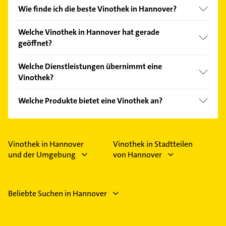
Wie finde ich die beste Vinothek in Hannover?
Vergleichen Sie alle Anbieter anhand echter
Welche Vinothek in Hannover hat gerade
Kundenmeinungen und profitieren Sie von den
geöffnet?
Empfehlungen. Die Suchergebnisse können Sie sich
einfach nach
Bewertungen
sortiert anzeigen lassen.
Im Anbieter-Bereich finden Sie alle
Öffnungszeiten
.
Welche Dienstleistungen übernimmt eine
Bitte beachten Sie, dass diese an Sonn- und
Vinothek?
Feiertagen abweichen können.
Folgende Leistungen werden angeboten:
Welche Produkte bietet eine Vinothek an?
Firmenkunden-Präsente, Gastronomiekunden-
Service, Geschenkgutscheine, Korkenrücknahme-
Das Angebot umfasst unter anderem Aperitif,
und Weiterverwendung und Mein Jacques’-
Carbernet Sauvignon, Champagner, Chardonnay
Kundenkarte.
und Chenin Blanc.
Vinothek in Hannover
Vinothek in Stadtteilen
und der Umgebung
von Hannover
Beliebte Suchen in Hannover