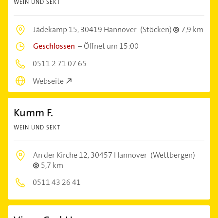
WEIN UND SEKT
Jädekamp 15,
30419 Hannover
(Stöcken)
7,9 km
Geschlossen
–
Öffnet um 15:00
0511 2 71 07 65
Webseite
Kumm F.
WEIN UND SEKT
An der Kirche 12,
30457 Hannover
(Wettbergen)
5,7 km
0511 43 26 41