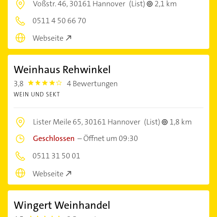
Voßstr. 46,
30161 Hannover
(List)
2,1 km
0511 4 50 66 70
Webseite
Weinhaus Rehwinkel
3,8
4 Bewertungen
3.8
WEIN UND SEKT
Lister Meile 65,
30161 Hannover
(List)
1,8 km
Geschlossen
–
Öffnet um 09:30
0511 31 50 01
Webseite
Wingert Weinhandel