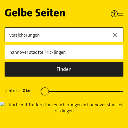
Finden
Umkreis:
0
km