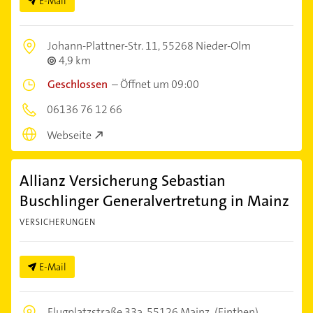
E-Mail
Johann-Plattner-Str. 11,
55268 Nieder-Olm
4,9 km
Geschlossen
–
Öffnet um 09:00
06136 76 12 66
Webseite
Allianz Versicherung Sebastian
Buschlinger Generalvertretung in Mainz
VERSICHERUNGEN
E-Mail
Flugplatzstraße 33a,
55126 Mainz
(Finthen)