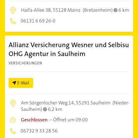
Haifa-Allee 38,
55128 Mainz
(Bretzenheim)
6 km
06131 6 69 26-0
Allianz Versicherung Wesner und Selbisu
OHG Agentur in Saulheim
VERSICHERUNGEN
E-Mail
Am Sörgenlocher Weg 14,
55291 Saulheim
(Nieder-
Saulheim)
6,2 km
Geschlossen
–
Öffnet um 09:00
06732 9 33 28 56