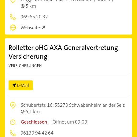
5 km
069 65 20 32
Webseite
Rolletter oHG AXA Generalvertretung
Versicherung
VERSICHERUNGEN
E-Mail
Schubertstr. 16,
55270 Schwabenheim an der Selz
5,1 km
Geschlossen
–
Öffnet um 09:00
06130 94 42 64