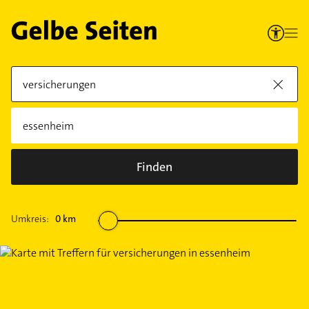
Finden
Umkreis:
0
km