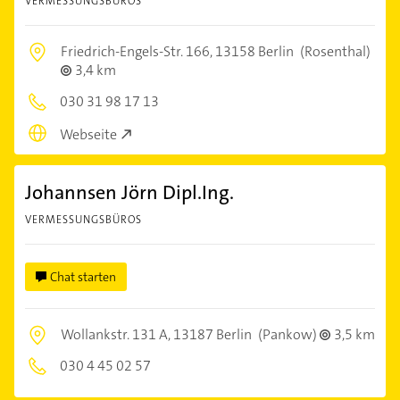
VERMESSUNGSBÜROS
Friedrich-Engels-Str. 166,
13158 Berlin
(Rosenthal)
3,4 km
030 31 98 17 13
Webseite
Johannsen Jörn Dipl.Ing.
VERMESSUNGSBÜROS
Chat starten
Wollankstr. 131 A,
13187 Berlin
(Pankow)
3,5 km
030 4 45 02 57