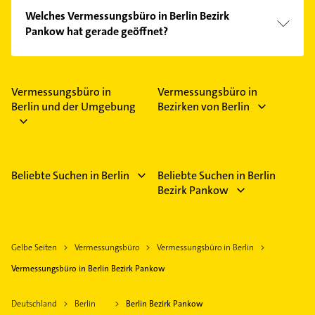
Welches Vermessungsbüro in Berlin Bezirk
Pankow hat gerade geöffnet?
Im Anbieter-Bereich finden Sie alle
Öffnungszeiten
.
Bitte beachten Sie, dass diese an Sonn- und
Feiertagen abweichen können.
Vermessungsbüro in
Vermessungsbüro in
Berlin und der Umgebung
Bezirken von Berlin
Beliebte Suchen in Berlin
Beliebte Suchen in Berlin
Bezirk Pankow
Gelbe Seiten
Vermessungsbüro
Vermessungsbüro in Berlin
Vermessungsbüro in Berlin Bezirk Pankow
Deutschland
Berlin
Berlin Bezirk Pankow