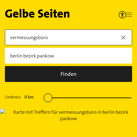
Finden
Umkreis:
0
km