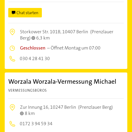
Chat starten
Storkower Str. 101B,
10407 Berlin
(Prenzlauer
Berg)
6,3 km
Geschlossen
–
Öffnet Montag um 07:00
030 4 28 41 30
Worzala Worzala-Vermessung Michael
VERMESSUNGSBÜROS
Zur Innung 16,
10247 Berlin
(Prenzlauer Berg)
8 km
0172 3 94 59 34