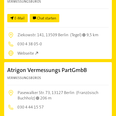
VERMESSUNGSBÜROS
E-Mail
Chat starten
Ziekowstr. 141,
13509 Berlin
(Tegel)
9,5 km
030 4 38 05-0
Webseite
Atrigon Vermessungs PartGmbB
VERMESSUNGSBÜROS
Pasewalker Str. 73,
13127 Berlin
(Französisch
Buchholz)
206 m
030 4 44 15 57