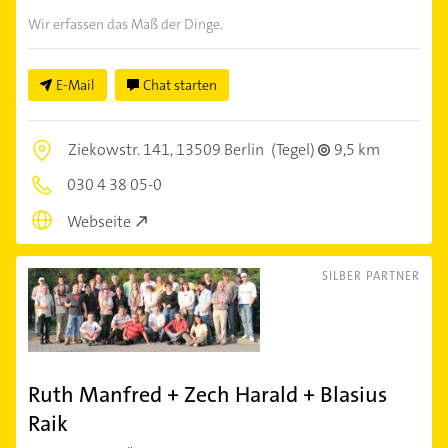
Wir erfassen das Maß der Dinge.
E-Mail
Chat starten
Ziekowstr. 141,
13509 Berlin
(Tegel)
9,5 km
030 4 38 05-0
Webseite
SILBER PARTNER
Ruth Manfred + Zech Harald + Blasius
Raik