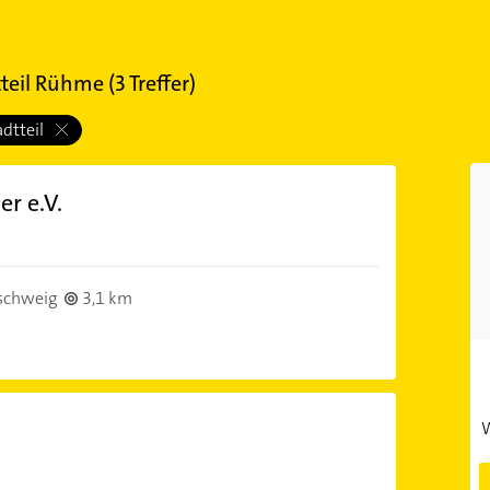
teil Rühme
(
3
Treffer)
adtteil
r e.V.
schweig
3,1 km
W