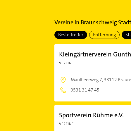
Vereine
in
Braunschweig Stadt
Beste Treffer
Entfernung
St
Kleingärtnerverein Gunthe
VEREINE
Maulbeerweg 7,
38112 Braun
0531 31 47 45
Sportverein Rühme e.V.
VEREINE