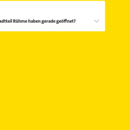
adtteil Rühme haben gerade geöffnet?
Öffnungszeiten
. Bitte beachten Sie, dass diese an
önnen.