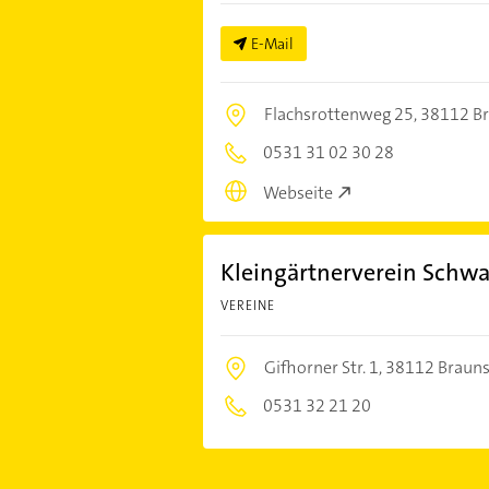
E-Mail
Flachsrottenweg 25,
38112 B
0531 31 02 30 28
Webseite
Kleingärtnerverein Schwar
VEREINE
Gifhorner Str. 1,
38112 Braun
0531 32 21 20