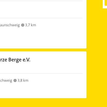
raunschweig
3,7 km
ze Berge e.V.
schweig
3,8 km