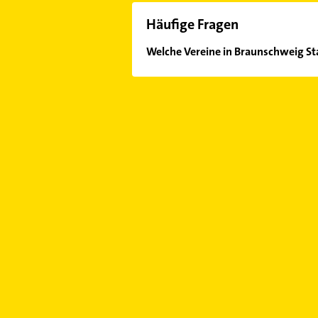
Häufige Fragen
Welche Vereine in Braunschweig St
Im Anbieter-Bereich finden Sie alle
Sonn- und Feiertagen abweichen k