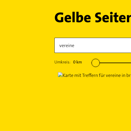
Umkreis:
0
km