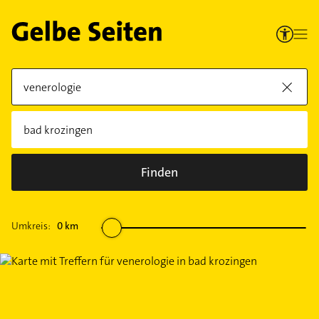
Finden
Umkreis:
0
km