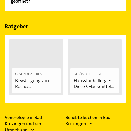
geöffnet?
Empfehlungen. Die Suchergebnisse können Sie sich
einfach nach
Bewertungen
sortiert anzeigen lassen.
Im Anbieter-Bereich finden Sie alle
Öffnungszeiten
.
Bitte beachten Sie, dass diese an Sonn- und
Feiertagen abweichen können.
Ratgeber
GESÜNDER LEBEN
GESÜNDER LEBEN
Bewältigung von
Hausstauballergie:
Rosacea
Diese 5 Hausmittel...
Venerologie in Bad
Beliebte Suchen in Bad
Krozingen und der
Krozingen
Umgebung