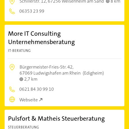
Schillerstr. 12,
67256 Weisenheim am Sand
8 km
06353 23 99
More IT Consulting
Unternehmensberatung
IT-BERATUNG
Bürgermeister-Fries-Str. 42,
67069 Ludwigshafen am Rhein
(Edigheim)
2,7 km
0621 84 30 99 10
Webseite
Pulsfort & Matheis Steuerberatung
STEUERBERATUNG