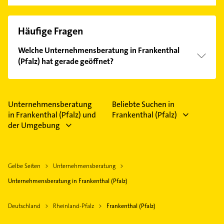
Häufige Fragen
Welche Unternehmensberatung in Frankenthal
(Pfalz) hat gerade geöffnet?
Im Anbieter-Bereich finden Sie alle
Öffnungszeiten
.
Bitte beachten Sie, dass diese an Sonn- und
Feiertagen abweichen können.
Unternehmensberatung
Beliebte Suchen in
in Frankenthal (Pfalz) und
Frankenthal (Pfalz)
der Umgebung
Gelbe Seiten
Unternehmensberatung
Unternehmensberatung in Frankenthal (Pfalz)
Deutschland
Rheinland-Pfalz
Frankenthal (Pfalz)