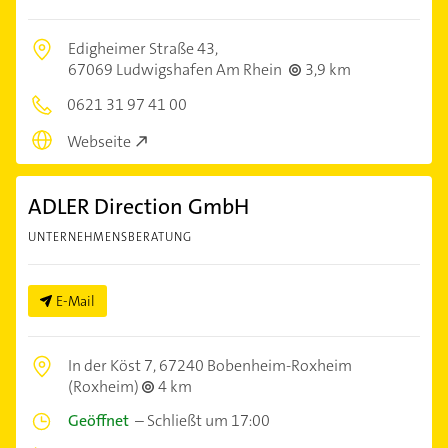
Edigheimer Straße 43,
67069 Ludwigshafen Am Rhein
3,9 km
0621 31 97 41 00
Webseite
ADLER Direction GmbH
UNTERNEHMENSBERATUNG
E-Mail
In der Köst 7,
67240 Bobenheim-Roxheim
(Roxheim)
4 km
Geöffnet
–
Schließt um 17:00