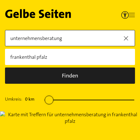
Finden
Umkreis:
0
km