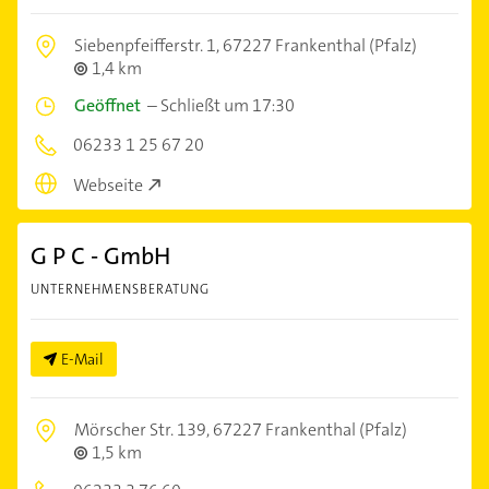
Siebenpfeifferstr. 1,
67227 Frankenthal (Pfalz)
1,4 km
Geöffnet
–
Schließt um 17:30
06233 1 25 67 20
Webseite
G P C - GmbH
UNTERNEHMENSBERATUNG
E-Mail
Mörscher Str. 139,
67227 Frankenthal (Pfalz)
1,5 km