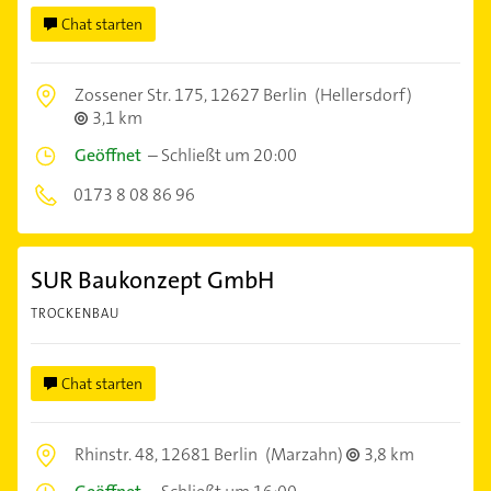
Chat starten
Zossener Str. 175,
12627 Berlin
(Hellersdorf)
3,1 km
Geöffnet
–
Schließt um 20:00
0173 8 08 86 96
SUR Baukonzept GmbH
TROCKENBAU
Chat starten
Rhinstr. 48,
12681 Berlin
(Marzahn)
3,8 km