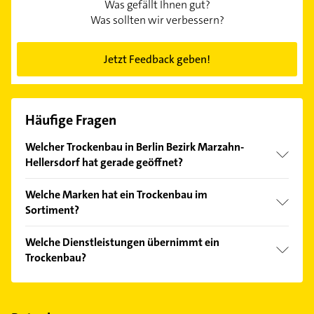
Was gefällt Ihnen gut?
Was sollten wir verbessern?
Jetzt Feedback geben!
Häufige Fragen
Welcher Trockenbau in Berlin Bezirk Marzahn-
Hellersdorf hat gerade geöffnet?
Im Anbieter-Bereich finden Sie alle
Öffnungszeiten
.
Welche Marken hat ein Trockenbau im
Bitte beachten Sie, dass diese an Sonn- und
Sortiment?
Feiertagen abweichen können.
Der Trockenbau verkauft Marken wie 4you, Arto,
Welche Dienstleistungen übernimmt ein
BEMM, BETTE und Burgbad.
Trockenbau?
Folgende Leistungen werden angeboten: 3D-
Badplanung, Ausführungsplanung Sanitär,
Ausstellung, Badberatung und Badplanung.