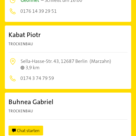
Geöffnet
–
Schließt um 16:00
0176 14 39 29 51
Kabat Piotr
TROCKENBAU
Sella-Hasse-Str. 43,
12687 Berlin
(Marzahn)
3,9 km
0174 3 74 79 59
Buhnea Gabriel
TROCKENBAU
Chat starten