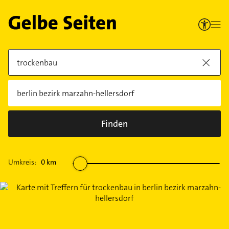
Finden
Umkreis:
0
km