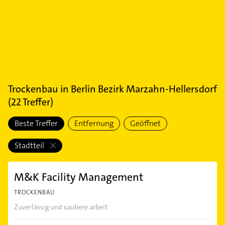
Trockenbau
in
Berlin Bezirk Marzahn-Hellersdorf
(
22
Treffer)
Beste Treffer
Entfernung
Geöffnet
Stadtteil
M&K Facility Management
TROCKENBAU
Zuverlässig und saubere arbeit