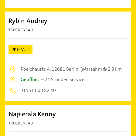
Rybin Andrey
TROCKENBAU
E-Mail
Poelchaustr. 4,
12681 Berlin
(Marzahn)
2,8 km
Geöffnet
–
24 Stunden Service
015511 00 82 40
Napierala Kenny
TROCKENBAU