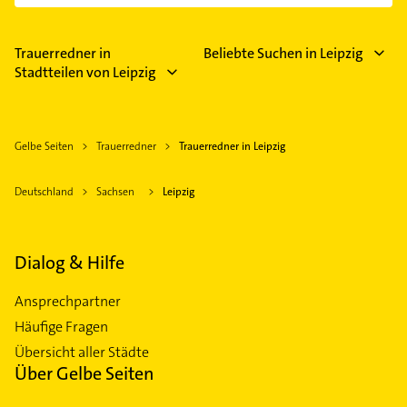
einfach nach
Bewertungen
sortiert anzeigen lassen.
Im Anbieter-Bereich finden Sie alle
Öffnungszeiten
.
Bitte beachten Sie, dass diese an Sonn- und
Feiertagen abweichen können.
Trauerredner in
Beliebte Suchen in Leipzig
Stadtteilen von Leipzig
Gelbe Seiten
Trauerredner
Trauerredner in Leipzig
Deutschland
Sachsen
Leipzig
Dialog & Hilfe
Ansprechpartner
Häufige Fragen
Übersicht aller Städte
Über Gelbe Seiten