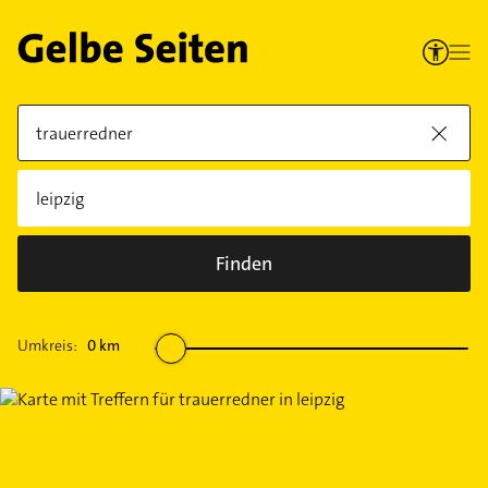
Finden
Umkreis:
0
km