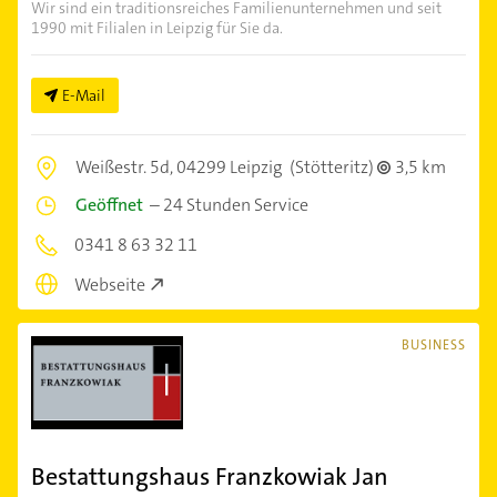
Wir sind ein traditionsreiches Familienunternehmen und seit
1990 mit Filialen in Leipzig für Sie da.
E-Mail
Weißestr. 5d,
04299 Leipzig
(Stötteritz)
3,5 km
Geöffnet
–
24 Stunden Service
0341 8 63 32 11
Webseite
BUSINESS
Bestattungshaus Franzkowiak Jan