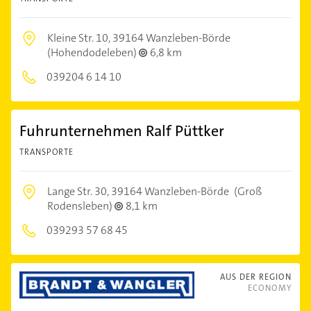
Kleine Str. 10,
39164 Wanzleben-Börde
(Hohendodeleben)
6,8 km
039204 6 14 10
Fuhrunternehmen Ralf Püttker
TRANSPORTE
Lange Str. 30,
39164 Wanzleben-Börde
(Groß
Rodensleben)
8,1 km
039293 57 68 45
AUS DER REGION
ECONOMY