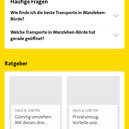
Häufige Fragen
Wie finde ich die beste Transporte in Wanzleben-
Börde?
Vergleichen Sie alle Anbieter anhand echter
Welche Transporte in Wanzleben-Börde hat
Kundenmeinungen und profitieren Sie von den
gerade geöffnet?
Empfehlungen. Die Suchergebnisse können Sie sich
einfach nach
Bewertungen
sortiert anzeigen lassen.
Im Anbieter-Bereich finden Sie alle
Öffnungszeiten
.
Bitte beachten Sie, dass diese an Sonn- und
Feiertagen abweichen können.
Ratgeber
HAUS & GARTEN
HAUS & GARTEN
Günstig umziehen:
Privatumzug:
Mit diesen drei...
Vorteile und
Nachteile