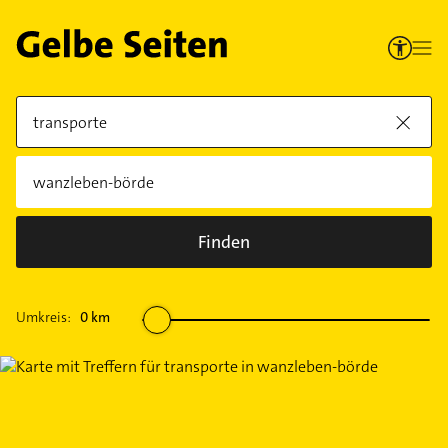
Finden
Umkreis:
0
km