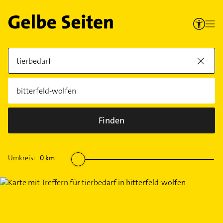
Finden
Umkreis:
0
km