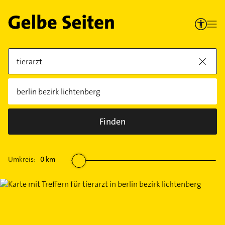
Finden
Umkreis:
0
km