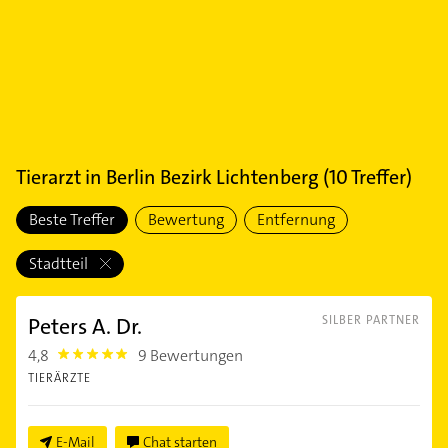
Tierarzt
in
Berlin Bezirk Lichtenberg
(
10
Treffer)
Beste Treffer
Bewertung
Entfernung
Stadtteil
Peters A. Dr.
SILBER PARTNER
4,8
9 Bewertungen
4.8
TIERÄRZTE
E-Mail
Chat starten