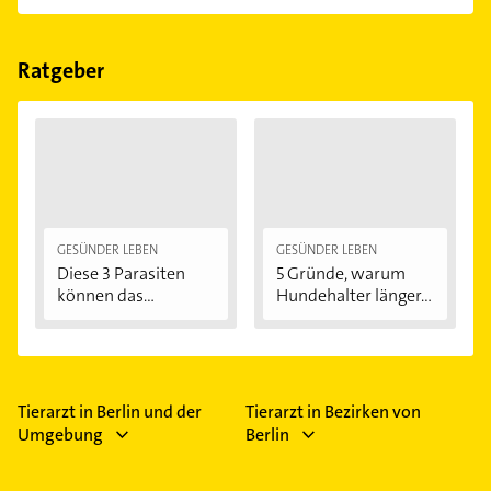
öffentlichen Gesundheitswesen tätig.
einfach nach
Bewertungen
sortiert anzeigen lassen.
Im Anbieter-Bereich finden Sie alle
Öffnungszeiten
.
Bitte beachten Sie, dass diese an Sonn- und
Feiertagen abweichen können.
Ratgeber
GESÜNDER LEBEN
GESÜNDER LEBEN
Diese 3 Parasiten
5 Gründe, warum
können das
Hundehalter länger...
menschliche...
Tierarzt in Berlin und der
Tierarzt in Bezirken von
Umgebung
Berlin