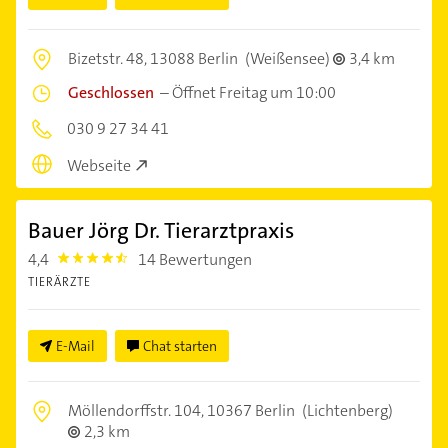
Bizetstr. 48,
13088 Berlin
(Weißensee)
3,4 km
Geschlossen
–
Öffnet Freitag um 10:00
030 9 27 34 41
Webseite
Bauer Jörg Dr. Tierarztpraxis
4,4
14 Bewertungen
4.4
TIERÄRZTE
E-Mail
Chat starten
Möllendorffstr. 104,
10367 Berlin
(Lichtenberg)
2,3 km