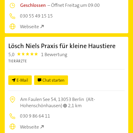
Geschlossen
–
Öffnet Freitag um 09:00
030 55 49 15 15
Webseite
Lösch Niels Praxis für kleine Haustiere
5,0
1 Bewertung
5.0
TIERÄRZTE
E-Mail
Chat starten
Am Faulen See 54,
13053 Berlin
(Alt-
Hohenschönhausen)
2,1 km
030 9 86 64 11
Webseite