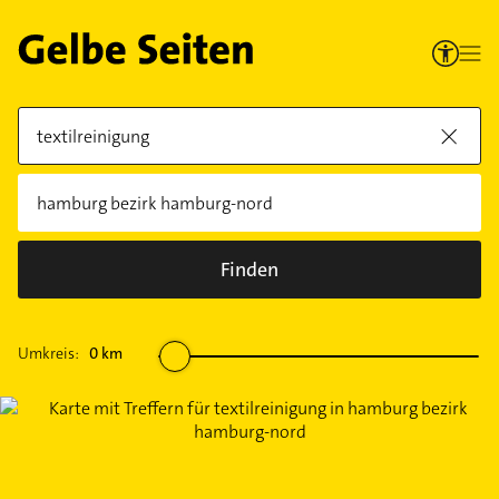
Finden
Umkreis:
0
km