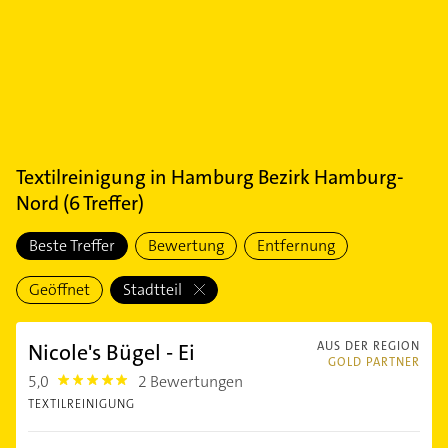
Textilreinigung
in
Hamburg Bezirk Hamburg-
Nord
(
6
Treffer)
Beste Treffer
Bewertung
Entfernung
Geöffnet
Stadtteil
Nicole's Bügel - Ei
AUS DER REGION
GOLD PARTNER
5,0
2 Bewertungen
5.0
TEXTILREINIGUNG