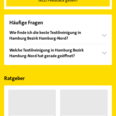
Jetzt Feedback geben!
Häufige Fragen
Wie finde ich die beste Textilreinigung in
Hamburg Bezirk Hamburg-Nord?
Vergleichen Sie alle Anbieter anhand echter
Welche Textilreinigung in Hamburg Bezirk
Kundenmeinungen und profitieren Sie von den
Hamburg-Nord hat gerade geöffnet?
Empfehlungen. Die Suchergebnisse können Sie sich
einfach nach
Bewertungen
sortiert anzeigen lassen.
Im Anbieter-Bereich finden Sie alle
Öffnungszeiten
.
Bitte beachten Sie, dass diese an Sonn- und
Feiertagen abweichen können.
Ratgeber