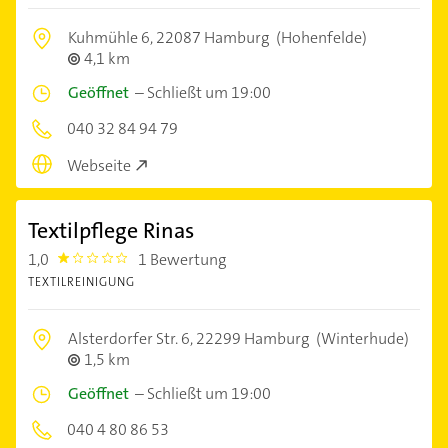
Kuhmühle 6,
22087 Hamburg
(Hohenfelde)
4,1 km
Geöffnet
–
Schließt um 19:00
040 32 84 94 79
Webseite
Textilpflege Rinas
1,0
1 Bewertung
1.0
TEXTILREINIGUNG
Alsterdorfer Str. 6,
22299 Hamburg
(Winterhude)
1,5 km
Geöffnet
–
Schließt um 19:00
040 4 80 86 53