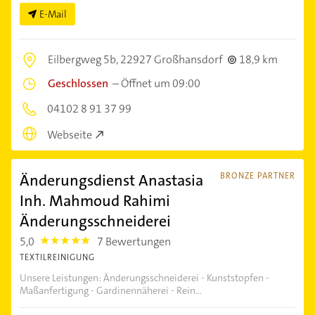
E-Mail
Eilbergweg 5b,
22927 Großhansdorf
18,9 km
Geschlossen
–
Öffnet um 09:00
04102 8 91 37 99
Webseite
Änderungsdienst Anastasia
BRONZE PARTNER
Inh. Mahmoud Rahimi
Änderungsschneiderei
5,0
7 Bewertungen
5.0
TEXTILREINIGUNG
Unsere Leistungen: Änderungsschneiderei - Kunststopfen -
Maßanfertigung - Gardinennäherei - Rein...