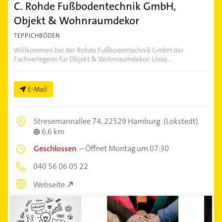
C. Rohde Fußbodentechnik GmbH,
Objekt & Wohnraumdekor
TEPPICHBÖDEN
Willkommen bei der Rohde Fußbodentechnik GmbH der
Fachverlegerei für Objekt & Wohnraumdekor. Unse...
E-Mail
Stresemannallee 74,
22529 Hamburg
(Lokstedt)
6,6 km
Geschlossen
–
Öffnet Montag um 07:30
040 56 06 05 22
Webseite