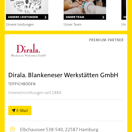
Unsere Leistungen
Unser Team
Unsere
PREMIUM PARTNER
Dirala. Blankeneser Werkstätten GmbH
TEPPICHBÖDEN
Inneneinrichtungen seit 1884
E-Mail
Elbchaussee 538-540,
22587 Hamburg