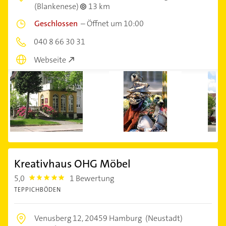
(Blankenese)
13 km
Geschlossen
–
Öffnet um 10:00
040 8 66 30 31
Webseite
Kreativhaus OHG Möbel
5,0
1 Bewertung
5.0
TEPPICHBÖDEN
Venusberg 12,
20459 Hamburg
(Neustadt)