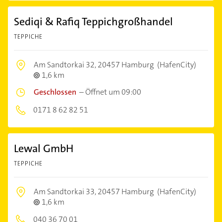
Sediqi & Rafiq Teppichgroßhandel
TEPPICHE
Am Sandtorkai 32,
20457 Hamburg
(HafenCity)
1,6 km
Geschlossen
–
Öffnet um 09:00
0171 8 62 82 51
Lewal GmbH
TEPPICHE
Am Sandtorkai 33,
20457 Hamburg
(HafenCity)
1,6 km
040 36 70 01