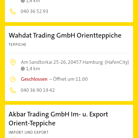
1,4 km
040 36 52 93
Wahdat Trading GmbH Orientteppiche
TEPPICHE
Am Sandtorkai 25-26,
20457 Hamburg
(HafenCity)
1,4 km
Geschlossen
–
Öffnet um 11:00
040 36 90 19 42
Akbar Trading GmbH Im- u. Export
Orient-Teppiche
IMPORT UND EXPORT