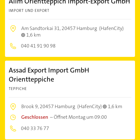
Alim Orientteppich Import-Export GmbH
IMPORT UND EXPORT
Am Sandtorkai 31,
20457 Hamburg
(HafenCity)
1,6 km
040 41 91 90 98
Assad Export Import GmbH
Orientteppiche
TEPPICHE
Brook 9,
20457 Hamburg
(HafenCity)
1,6 km
Geschlossen
–
Öffnet Montag um 09:00
040 33 76 77