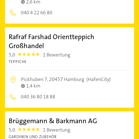
2,6 km
040 4 22 66 80
Rafraf Farshad Orientteppich
Großhandel
5,0
1 Bewertung
5.0
TEPPICHE
Pickhuben 7,
20457 Hamburg
(HafenCity)
1,4 km
040 36 80 18 88
Brüggemann & Barkmann AG
5,0
1 Bewertung
5.0
GARDINEN UND ZUBEHÖR