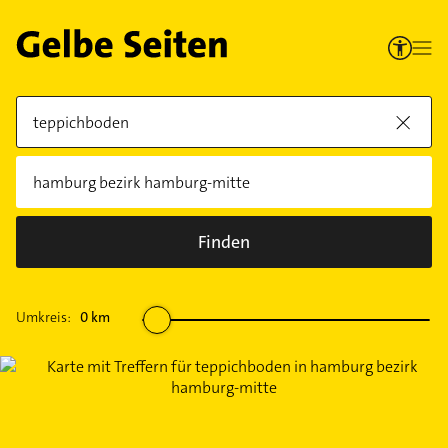
Finden
Umkreis:
0
km