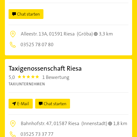
Chat starten
Alleestr. 13A,
01591 Riesa
(Gröba)
3,3 km
03525 78 07 80
Taxigenossenschaft Riesa
5,0
1 Bewertung
5.0
TAXIUNTERNEHMEN
E-Mail
Chat starten
Bahnhofstr. 47,
01587 Riesa
(Innenstadt)
1,8 km
03525 73 37 77