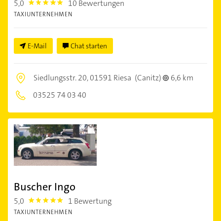
5,0
10 Bewertungen
5.0
TAXIUNTERNEHMEN
E-Mail
Chat starten
Siedlungsstr. 20,
01591 Riesa
(Canitz)
6,6 km
03525 74 03 40
Buscher Ingo
5,0
1 Bewertung
5.0
TAXIUNTERNEHMEN