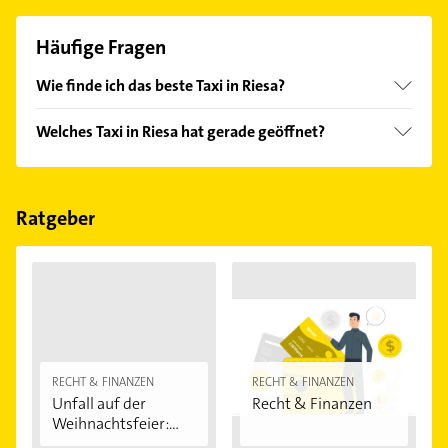
Häufige Fragen
Wie finde ich das beste Taxi in Riesa?
Vergleichen Sie alle Anbieter anhand echter
Welches Taxi in Riesa hat gerade geöffnet?
Kundenmeinungen und profitieren Sie von den
Empfehlungen. Die Suchergebnisse können Sie sich
Im Anbieter-Bereich finden Sie alle
Öffnungszeiten
.
einfach nach
Bewertungen
sortiert anzeigen lassen.
Bitte beachten Sie, dass diese an Sonn- und
Feiertagen abweichen können.
Ratgeber
RECHT & FINANZEN
RECHT & FINANZEN
Unfall auf der
Recht & Finanzen
Weihnachtsfeier:...