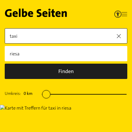
Finden
Umkreis:
0
km