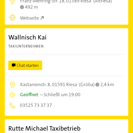
Franz-Mehring-Str. 18,
01589 Riesa
(Altriesa)
492 m
Webseite
Wallnisch Kai
TAXIUNTERNEHMEN
Chat starten
Kastanienstr. 8,
01591 Riesa
(Gröba)
2,4 km
Geöffnet
–
Schließt um 19:00
03525 73 37 37
Rutte Michael Taxibetrieb