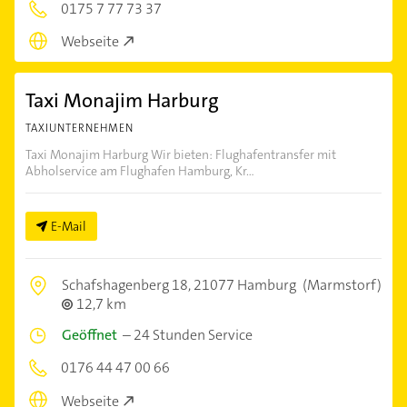
0175 7 77 73 37
Webseite
Taxi Monajim Harburg
TAXIUNTERNEHMEN
Taxi Monajim Harburg Wir bieten: Flughafentransfer mit
Abholservice am Flughafen Hamburg, Kr...
E-Mail
Schafshagenberg 18,
21077 Hamburg
(Marmstorf)
12,7 km
Geöffnet
–
24 Stunden Service
0176 44 47 00 66
Webseite