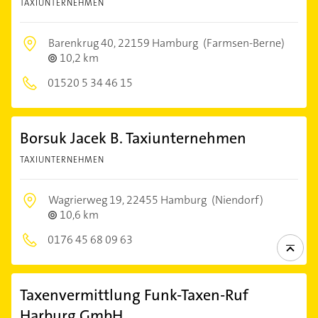
TAXIUNTERNEHMEN
Barenkrug 40,
22159 Hamburg
(Farmsen-Berne)
10,2 km
01520 5 34 46 15
Borsuk Jacek B. Taxiunternehmen
TAXIUNTERNEHMEN
Wagrierweg 19,
22455 Hamburg
(Niendorf)
10,6 km
0176 45 68 09 63
Taxenvermittlung Funk-Taxen-Ruf
Harburg GmbH