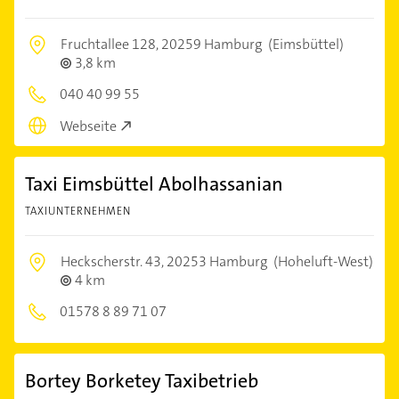
Fruchtallee 128,
20259 Hamburg
(Eimsbüttel)
3,8 km
040 40 99 55
Webseite
Taxi Eimsbüttel Abolhassanian
TAXIUNTERNEHMEN
Heckscherstr. 43,
20253 Hamburg
(Hoheluft-West)
4 km
01578 8 89 71 07
Bortey Borketey Taxibetrieb