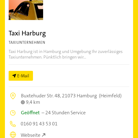
Taxi Harburg
TAXIUNTERNEHMEN
Taxi Harburg ist in Hamburg und Umgebung Ihr zuverlässiges
Taxiunternehmen. Pünktlich bringen wir...
E-Mail
Buxtehuder Str. 48,
21073 Hamburg
(Heimfeld)
9,4 km
Geöffnet
–
24 Stunden Service
0160 91 43 53 01
Webseite