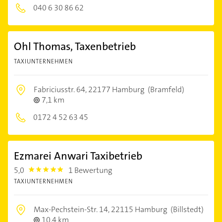
040 6 30 86 62
Ohl Thomas, Taxenbetrieb
TAXIUNTERNEHMEN
Fabriciusstr. 64,
22177 Hamburg
(Bramfeld)
7,1 km
0172 4 52 63 45
Ezmarei Anwari Taxibetrieb
5,0
1 Bewertung
5.0
TAXIUNTERNEHMEN
Max-Pechstein-Str. 14,
22115 Hamburg
(Billstedt)
10,4 km