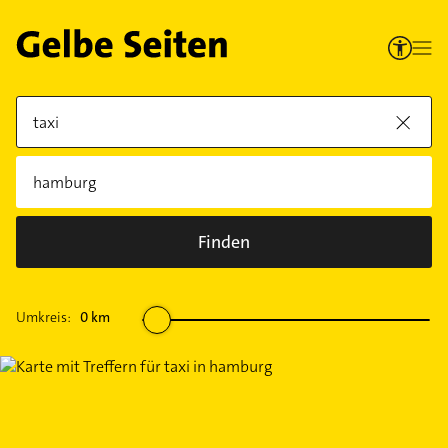
Finden
Umkreis:
0
km