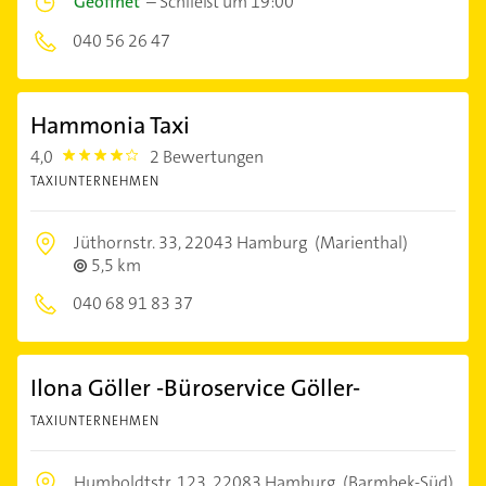
Geöffnet
–
Schließt um 19:00
040 56 26 47
Hammonia Taxi
4,0
2 Bewertungen
4.0
TAXIUNTERNEHMEN
Jüthornstr. 33,
22043 Hamburg
(Marienthal)
5,5 km
040 68 91 83 37
Ilona Göller -Büroservice Göller-
TAXIUNTERNEHMEN
Humboldtstr. 123,
22083 Hamburg
(Barmbek-Süd)