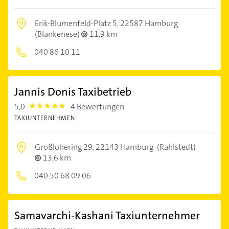
Erik-Blumenfeld-Platz 5,
22587 Hamburg
(Blankenese)
11,9 km
040 86 10 11
Jannis Donis Taxibetrieb
5,0
4 Bewertungen
5.0
TAXIUNTERNEHMEN
Großlohering 29,
22143 Hamburg
(Rahlstedt)
13,6 km
040 50 68 09 06
Samavarchi-Kashani Taxiunternehmer