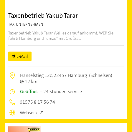
Taxenbetrieb Yakub Tarar
TAXIUNTERNEHMEN
Taxenbetrieb Yakub Tarar Weil es darauf ankommt, WER Sie
fährt: Hamburg und "umzu" mit Großra...
E-Mail
Hänselstieg 12c,
22457 Hamburg
(Schnelsen)
12 km
Geöffnet
–
24 Stunden Service
01575 8 17 56 74
Webseite