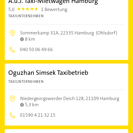
A.u.J. Taxi-Mietwagen Hamburg
5,0
1 Bewertung
5.0
TAXIUNTERNEHMEN
Sommerkamp 31A,
22335 Hamburg
(Ohlsdorf)
8 km
040 50 06 49 66
Oguzhan Simsek Taxibetrieb
TAXIUNTERNEHMEN
Niedergeorgswerder Deich 128,
21109 Hamburg
5,3 km
01590 4 21 32 15