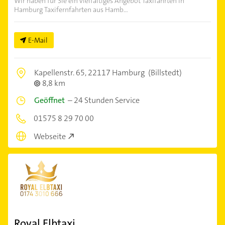
Wir haben für Sie ein vielfältiges Angebot Taxifahrten in
Hamburg Taxifernfahrten aus Hamb...
E-Mail
Kapellenstr. 65,
22117 Hamburg
(Billstedt)
8,8 km
Geöffnet
–
24 Stunden Service
01575 8 29 70 00
Webseite
Royal Elbtaxi