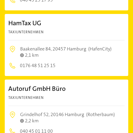
HamTax UG
TAXIUNTERNEHMEN
Baakenallee 84,
20457 Hamburg
(HafenCity)
2,1 km
0176 48 51 25 15
Autoruf GmbH Büro
TAXIUNTERNEHMEN
Grindelhof 52,
20146 Hamburg
(Rotherbaum)
2,2 km
040 45 01 11 00