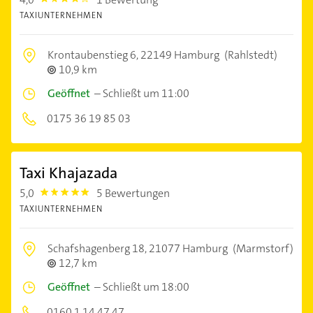
4.0
TAXIUNTERNEHMEN
Krontaubenstieg 6,
22149 Hamburg
(Rahlstedt)
10,9 km
Geöffnet
–
Schließt um 11:00
0175 36 19 85 03
Taxi Khajazada
5,0
5 Bewertungen
5.0
TAXIUNTERNEHMEN
Schafshagenberg 18,
21077 Hamburg
(Marmstorf)
12,7 km
Geöffnet
–
Schließt um 18:00
0160 1 14 47 47