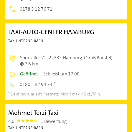
0178 3 12 76 71
TAXI-AUTO-CENTER HAMBURG
TAXIUNTERNEHMEN
Sportallee 72,
22335 Hamburg
(Groß Borstel)
7,6 km
Geöffnet
–
Schließt um 17:00
0180 5 82 94 74
14 ct./Min. aus dt. Festnetz, Mobil max. 42 ct./Min.
Mehmet Terzi Taxi
4,0
1 Bewertung
4.0
TAXIUNTERNEHMEN