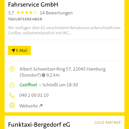
Fahrservice GmbH
3,7
14 Bewertungen
3.7
TAXIUNTERNEHMEN
Wir verfügen über 42 verschiedene Reisebusse unterschiedlicher
Größen, selbstverständlich mit WC,...
E-Mail
Albert-Schweitzer-Ring 57,
22045 Hamburg
(Tonndorf)
9,2 km
Geöffnet
–
Schließt um 18:30
040 2 00 01 10
Webseite
Funktaxi-Bergedorf eG
GOLD PARTNER