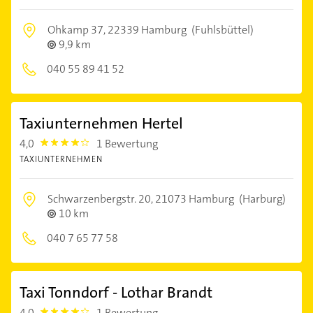
Ohkamp 37,
22339 Hamburg
(Fuhlsbüttel)
9,9 km
040 55 89 41 52
Taxiunternehmen Hertel
4,0
1 Bewertung
4.0
TAXIUNTERNEHMEN
Schwarzenbergstr. 20,
21073 Hamburg
(Harburg)
10 km
040 7 65 77 58
Taxi Tonndorf - Lothar Brandt
4,0
1 Bewertung