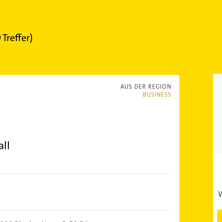
9
Treffer)
AUS DER REGION
BUSINESS
all
W