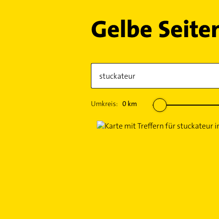
Umkreis:
0
km