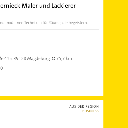
ernieck Maler und Lackierer
 und modernen Techniken für Räume, die begeistern.
ße 41a,
39128 Magdeburg
75,7 km
00
AUS DER REGION
BUSINESS