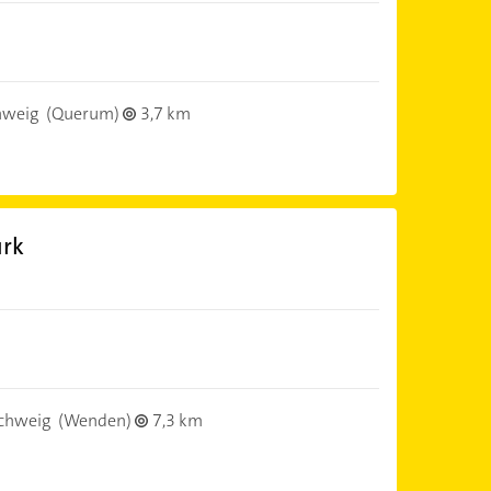
hweig
(Querum)
3,7 km
ürk
chweig
(Wenden)
7,3 km