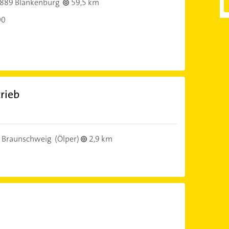
889 Blankenburg
59,5 km
00
rieb
 Braunschweig
(Ölper)
2,9 km