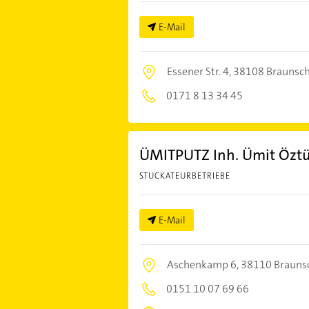
E-Mail
Essener Str. 4,
38108 Braunsc
0171 8 13 34 45
ÜMITPUTZ Inh. Ümit Özt
STUCKATEURBETRIEBE
E-Mail
Aschenkamp 6,
38110 Brauns
0151 10 07 69 66