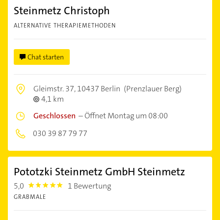
Steinmetz Christoph
ALTERNATIVE THERAPIEMETHODEN
Chat starten
Gleimstr. 37,
10437 Berlin
(Prenzlauer Berg)
4,1 km
Geschlossen
–
Öffnet Montag um 08:00
030 39 87 79 77
Pototzki Steinmetz GmbH Steinmetz
5,0
1 Bewertung
5.0
GRABMALE