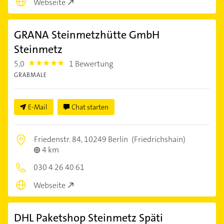
Webseite
GRANA Steinmetzhütte GmbH
Steinmetz
5,0
1 Bewertung
5.0
GRABMALE
E-Mail
Chat starten
Friedenstr. 84,
10249 Berlin
(Friedrichshain)
4 km
030 4 26 40 61
Webseite
DHL Paketshop Steinmetz Späti