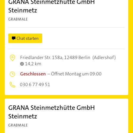
GRANA Steinmetzhütte GmbH
Steinmetz
GRABMALE
Chat starten
Friedlander Str. 158a,
12489 Berlin
(Adlershof)
14,2 km
Geschlossen
–
Öffnet Montag um 09:00
030 6 77 49 51
GRANA Steinmetzhütte GmbH
Steinmetz
GRABMALE