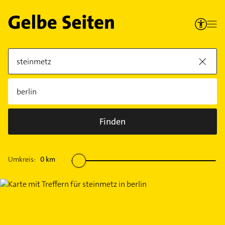
Finden
Umkreis:
0
km