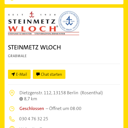
STEINMETZ WLOCH
GRABMALE
E-Mail
Chat starten
Dietzgenstr. 112,
13158 Berlin
(Rosenthal)
8,7 km
Geschlossen
–
Öffnet um 08:00
030 4 76 32 25