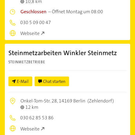
10,8 km
Geschlossen
–
Öffnet Montag um 08:00
030 5 09 00 47
Webseite
Steinmetzarbeiten Winkler Steinmetz
STEINMETZBETRIEBE
E-Mail
Chat starten
Onkel-Tom-Str. 28,
14169 Berlin
(Zehlendorf)
12 km
030 62 85 53 86
Webseite