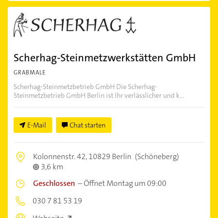
Scherhag-Steinmetzwerkstätten GmbH
GRABMALE
Scherhag-Steinmetzbetrieb GmbH Die Scherhag-
Steinmetzbetrieb GmbH Berlin ist Ihr verlässlicher und k...
E-Mail
Chat starten
Kolonnenstr. 42,
10829 Berlin
(Schöneberg)
3,6 km
Geschlossen
–
Öffnet Montag um 09:00
030 7 81 53 19