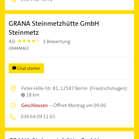
GRANA Steinmetzhütte GmbH
Steinmetz
4,0
1 Bewertung
4.0
GRABMALE
Chat starten
Peter-Hille-Str. 81,
12587 Berlin
(Friedrichshagen)
18 km
Geschlossen
–
Öffnet Montag um 09:00
030 64 09 11 65