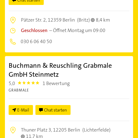
Chat starten
Pätzer Str. 2,
12359 Berlin
(Britz)
8,4 km
Geschlossen
–
Öffnet Montag um 09:00
030 6 06 40 50
Buchmann & Reuschling Grabmale
GmbH Steinmetz
5,0
1 Bewertung
5.0
GRABMALE
E-Mail
Chat starten
Thuner Platz 3,
12205 Berlin
(Lichterfelde)
11,7 km