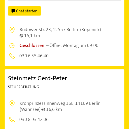
Chat starten
Rudower Str. 23,
12557 Berlin
(Köpenick)
15,1 km
Geschlossen
–
Öffnet Montag um 09:00
030 6 55 46 40
Steinmetz Gerd-Peter
STEUERBERATUNG
Kronprinzessinnenweg 16E,
14109 Berlin
(Wannsee)
16,6 km
030 8 03 42 06