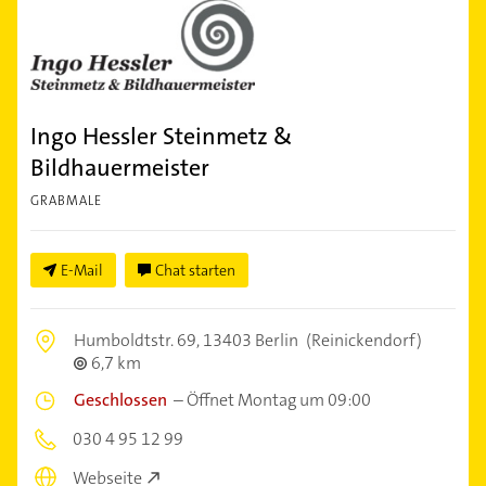
Ingo Hessler Steinmetz &
Bildhauermeister
GRABMALE
E-Mail
Chat starten
Humboldtstr. 69,
13403 Berlin
(Reinickendorf)
6,7 km
Geschlossen
–
Öffnet Montag um 09:00
030 4 95 12 99
Webseite