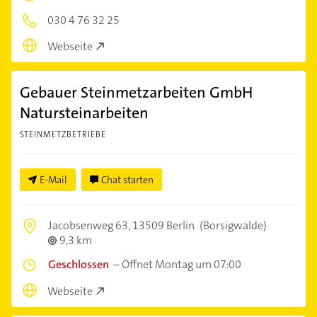
030 4 76 32 25
Webseite
Gebauer Steinmetzarbeiten GmbH
Natursteinarbeiten
STEINMETZBETRIEBE
E-Mail
Chat starten
Jacobsenweg 63,
13509 Berlin
(Borsigwalde)
9,3 km
Geschlossen
–
Öffnet Montag um 07:00
Webseite