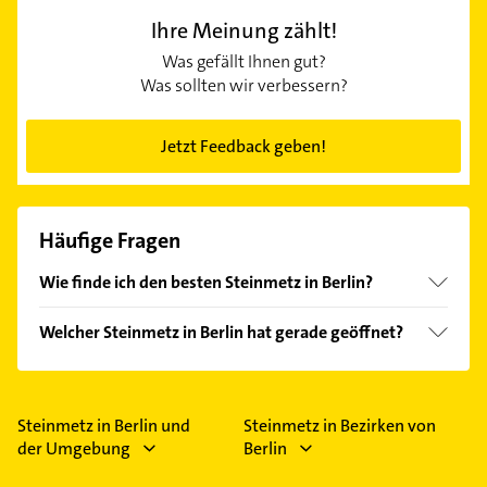
Ihre Meinung zählt!
Was gefällt Ihnen gut?
Was sollten wir verbessern?
Jetzt Feedback geben!
Häufige Fragen
Wie finde ich den besten Steinmetz in Berlin?
Vergleichen Sie alle Anbieter anhand echter
Welcher Steinmetz in Berlin hat gerade geöffnet?
Kundenmeinungen und profitieren Sie von den
Empfehlungen. Die Suchergebnisse können Sie sich
Im Anbieter-Bereich finden Sie alle
Öffnungszeiten
.
einfach nach
Bewertungen
sortiert anzeigen lassen.
Bitte beachten Sie, dass diese an Sonn- und
Feiertagen abweichen können.
Steinmetz in Berlin und
Steinmetz in Bezirken von
der Umgebung
Berlin