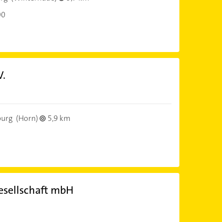
00
V.
urg
(Horn)
5,9 km
esellschaft mbH