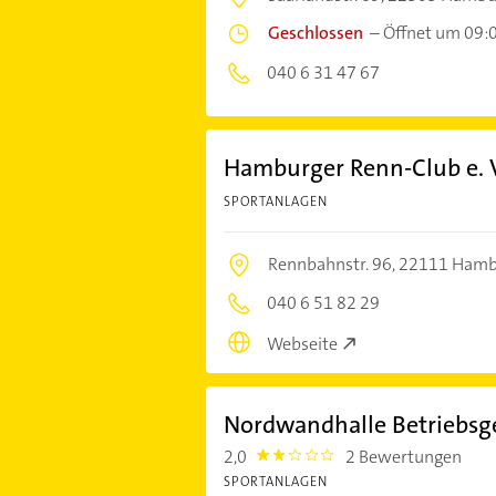
Geschlossen
–
Öffnet um 09:
040 6 31 47 67
Hamburger Renn-Club e. 
SPORTANLAGEN
Rennbahnstr. 96,
22111 Hamb
040 6 51 82 29
Webseite
Nordwandhalle Betriebsg
2,0
2 Bewertungen
2.0
SPORTANLAGEN