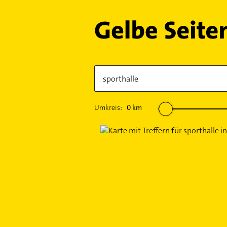
Umkreis:
0
km