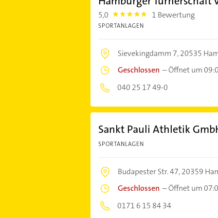
Hamburger Turnerschaft v
5,0
1 Bewertung
5.0
SPORTANLAGEN
Sievekingdamm 7,
20535 Ha
Geschlossen
–
Öffnet um 09:
040 25 17 49-0
Sankt Pauli Athletik Gmb
SPORTANLAGEN
Budapester Str. 47,
20359 Ha
Geschlossen
–
Öffnet um 07:
0171 6 15 84 34