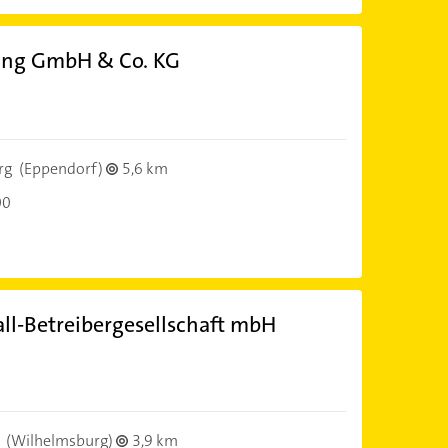
ting GmbH & Co. KG
rg
(Eppendorf)
5,6 km
00
l-Betreibergesellschaft mbH
(Wilhelmsburg)
3,9 km