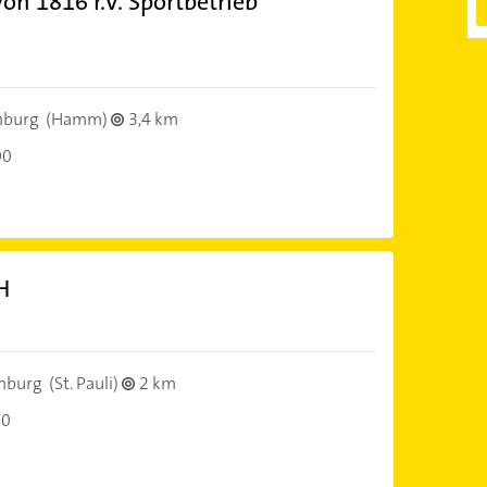
on 1816 r.V. Sportbetrieb
mburg
(Hamm)
3,4 km
00
H
mburg
(St. Pauli)
2 km
00