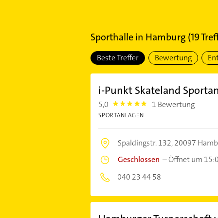
Sporthalle
in
Hamburg
(
19
Tref
Beste Treffer
Bewertung
En
i-Punkt Skateland Sporta
5,0
1 Bewertung
5.0
SPORTANLAGEN
Spaldingstr. 132,
20097 Hamb
Geschlossen
–
Öffnet um 15:
040 23 44 58