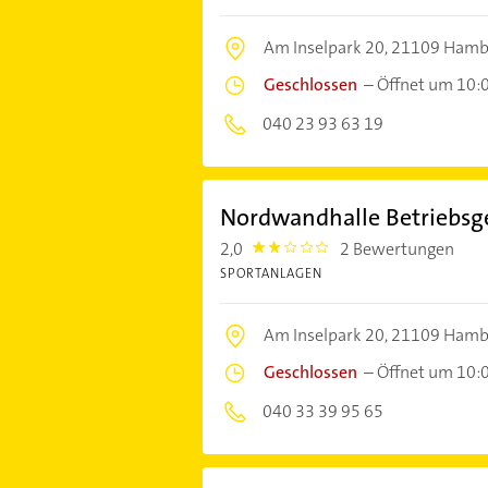
Am Inselpark 20,
21109 Hamb
Geschlossen
–
Öffnet um 10:
040 23 93 63 19
Nordwandhalle Betriebsg
2,0
2 Bewertungen
2.0
SPORTANLAGEN
Am Inselpark 20,
21109 Hamb
Geschlossen
–
Öffnet um 10:
040 33 39 95 65