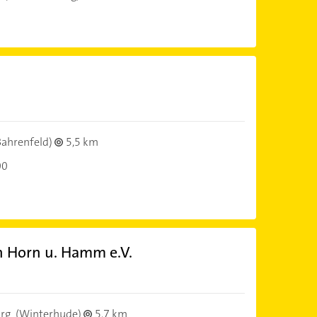
Bahrenfeld)
5,5 km
00
n Horn u. Hamm e.V.
rg
(Winterhude)
5,7 km