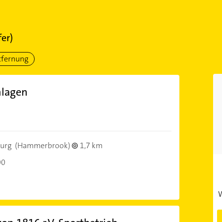
fer)
tfernung
nlagen
urg
(Hammerbrook)
1,7 km
00
W