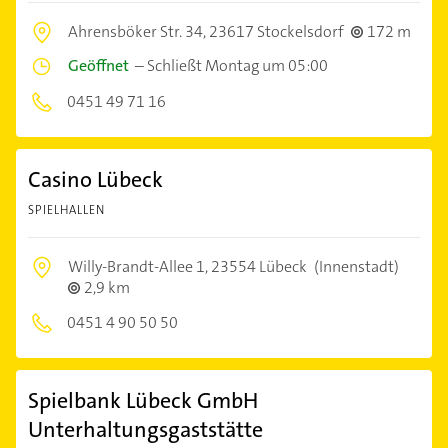
Ahrensböker Str. 34,
23617 Stockelsdorf
172 m
Geöffnet
–
Schließt Montag um 05:00
0451 49 71 16
Casino Lübeck
SPIELHALLEN
Willy-Brandt-Allee 1,
23554 Lübeck
(Innenstadt)
2,9 km
0451 4 90 50 50
Spielbank Lübeck GmbH
Unterhaltungsgaststätte