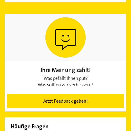
Ihre Meinung zählt!
Was gefällt Ihnen gut?
Was sollten wir verbessern?
Jetzt Feedback geben!
Häufige Fragen