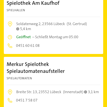
Spielothek Am Kaufhof
SPIELHALLEN
Soldatenweg 2,
23566 Lübeck
(St. Gertrud)
5,4 km
Geöffnet
–
Schließt Montag um 05:00
0451 60 61 08
Merkur Spielothek
Spielautomatenaufsteller
SPIELAUTOMATEN
Breite Str. 13,
23552 Lübeck
(Innenstadt)
3,1 km
0451 7 58 07