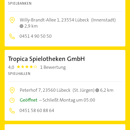
SPIELBANKEN
Willy-Brandt-Allee 1,
23554 Lübeck
(Innenstadt)
2,9 km
0451 4 90 50 50
Tropica Spielotheken GmbH
4,0
1 Bewertung
4.0
SPIELHALLEN
Peterhof 7,
23560 Lübeck
(St. Jürgen)
6,2 km
Geöffnet
–
Schließt Montag um 05:00
0451 58 60 88 64