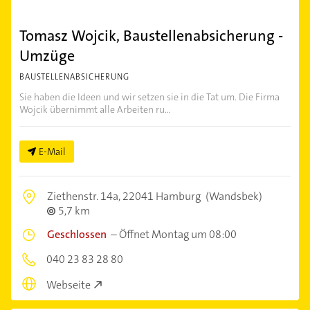
Tomasz Wojcik, Baustellenabsicherung -
Umzüge
BAUSTELLENABSICHERUNG
Sie haben die Ideen und wir setzen sie in die Tat um. Die Firma
Wojcik übernimmt alle Arbeiten ru...
E-Mail
Ziethenstr. 14a,
22041 Hamburg
(Wandsbek)
5,7 km
Geschlossen
–
Öffnet Montag um 08:00
040 23 83 28 80
Webseite