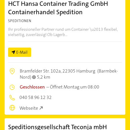
HCT Hansa Container Trading GmbH
Containerhandel Spedition
SPEDITIONEN
Ihr professioneller Partner rund um Container \u2013 flexibel,
vielseitig, zuverlässig! Ob Lagerb...
E-Mail
Bramfelder Str. 102a,
22305 Hamburg
(Barmbek-
Nord)
5,2 km
Geschlossen
–
Öffnet Montag um 08:00
040 58 96 12 32
Webseite
Speditionsgesellschaft Teconja mbH