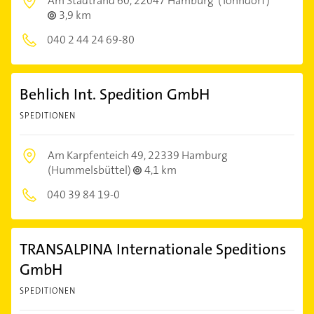
Am Stadtrand 60,
22047 Hamburg
(Tonndorf)
3,9 km
040 2 44 24 69-80
Behlich Int. Spedition GmbH
SPEDITIONEN
Am Karpfenteich 49,
22339 Hamburg
(Hummelsbüttel)
4,1 km
040 39 84 19-0
TRANSALPINA Internationale Speditions
GmbH
SPEDITIONEN