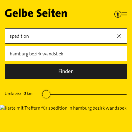
Finden
Umkreis:
0
km