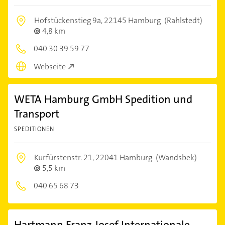
Hofstückenstieg 9a,
22145 Hamburg
(Rahlstedt)
4,8 km
040 30 39 59 77
Webseite
WETA Hamburg GmbH Spedition und
Transport
SPEDITIONEN
Kurfürstenstr. 21,
22041 Hamburg
(Wandsbek)
5,5 km
040 65 68 73
Hartmann Franz Josef Internationale