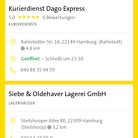
Kurierdienst Dago Express
5,0
6 Bewertungen
5.0
KURIERDIENSTE
Rahlstedter Str. 14,
22149 Hamburg
(Rahlstedt)
4,8 km
Geöffnet
–
Schließt um 23:30
040 88 35 94 59
Siebe & Oldehaver Lagerei GmbH
LAGERHÄUSER
Steilshooper Allee 80,
22309 Hamburg
(Steilshoop)
3,2 km
040 63 27 90-0