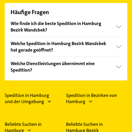
Häufige Fragen
Wie finde ich die beste Spedition in Hamburg
Bezirk Wandsbek?
Vergleichen Sie alle Anbieter anhand echter
Welche Spedition in Hamburg Bezirk Wandsbek
Kundenmeinungen und profitieren Sie von den
hat gerade geöffnet?
Empfehlungen. Die Suchergebnisse können Sie sich
einfach nach
Bewertungen
sortiert anzeigen lassen.
Im Anbieter-Bereich finden Sie alle
Öffnungszeiten
.
Welche Dienstleistungen übernimmt eine
Bitte beachten Sie, dass diese an Sonn- und
Spedition?
Feiertagen abweichen können.
Folgende Leistungen werden angeboten: Logistik,
Transporte, Beförderung, Distribution und
Kleintransporte.
Spedition in Hamburg
Spedition in Bezirken von
und der Umgebung
Hamburg
Beliebte Suchen in
Beliebte Suchen in
Hamburg
Hamburg Bezirk