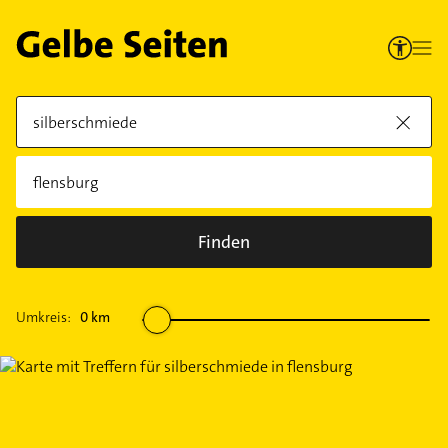
Finden
Umkreis:
0
km