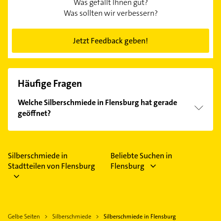
Was gefällt Ihnen gut?
Was sollten wir verbessern?
Jetzt Feedback geben!
Häufige Fragen
Welche Silberschmiede in Flensburg hat gerade
geöffnet?
Im Anbieter-Bereich finden Sie alle
Öffnungszeiten
.
Bitte beachten Sie, dass diese an Sonn- und
Feiertagen abweichen können.
Silberschmiede in
Beliebte Suchen in
Stadtteilen von Flensburg
Flensburg
Gelbe Seiten
Silberschmiede
Silberschmiede in Flensburg