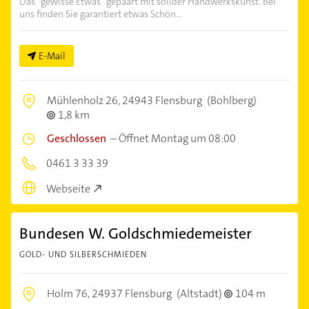
Das "gewisse Etwas" gepaart mit solider Handwerkskunst. Bei
uns finden Sie garantiert etwas Schön...
E-Mail
Mühlenholz 26,
24943 Flensburg
(Bohlberg)
1,8 km
Geschlossen
–
Öffnet Montag um 08:00
0461 3 33 39
Webseite
Bundesen W. Goldschmiedemeister
GOLD- UND SILBERSCHMIEDEN
Holm 76,
24937 Flensburg
(Altstadt)
104 m