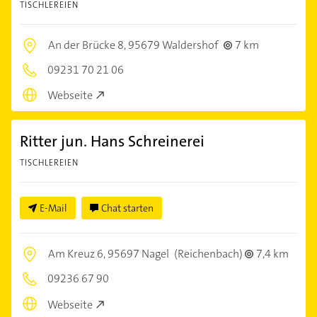
TISCHLEREIEN
An der Brücke 8,
95679 Waldershof
7 km
09231 70 21 06
Webseite
Ritter jun. Hans Schreinerei
TISCHLEREIEN
E-Mail
Chat starten
Am Kreuz 6,
95697 Nagel
(Reichenbach)
7,4 km
09236 67 90
Webseite