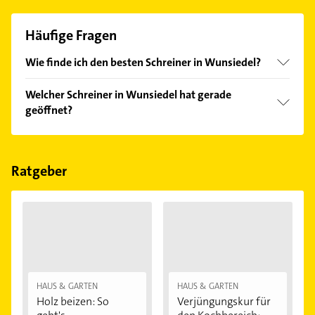
Häufige Fragen
Wie finde ich den besten Schreiner in Wunsiedel?
Vergleichen Sie alle Anbieter anhand echter
Welcher Schreiner in Wunsiedel hat gerade
Kundenmeinungen und profitieren Sie von den
geöffnet?
Empfehlungen. Die Suchergebnisse können Sie sich
einfach nach
Bewertungen
sortiert anzeigen lassen.
Im Anbieter-Bereich finden Sie alle
Öffnungszeiten
.
Bitte beachten Sie, dass diese an Sonn- und
Feiertagen abweichen können.
Ratgeber
HAUS & GARTEN
HAUS & GARTEN
Holz beizen: So
Verjüngungskur für