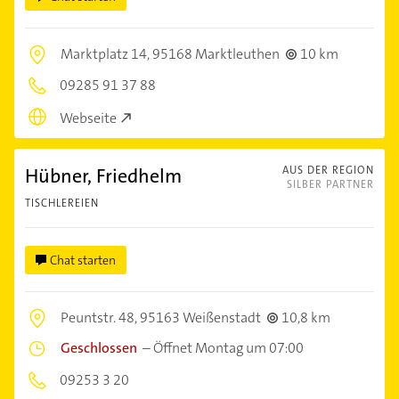
Marktplatz 14,
95168 Marktleuthen
10 km
09285 91 37 88
Webseite
Hübner, Friedhelm
AUS DER REGION
SILBER PARTNER
TISCHLEREIEN
Chat starten
Peuntstr. 48,
95163 Weißenstadt
10,8 km
Geschlossen
–
Öffnet Montag um 07:00
09253 3 20