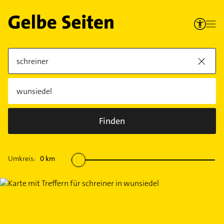
Finden
Umkreis:
0
km