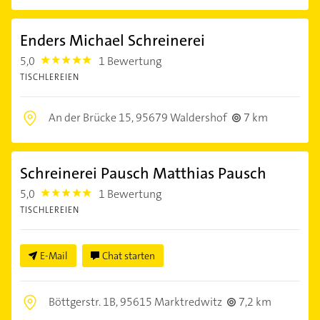
Enders Michael Schreinerei
5,0
1 Bewertung
5.0
TISCHLEREIEN
An der Brücke 15,
95679 Waldershof
7 km
Schreinerei Pausch Matthias Pausch
5,0
1 Bewertung
5.0
TISCHLEREIEN
E-Mail
Chat starten
Böttgerstr. 1B,
95615 Marktredwitz
7,2 km