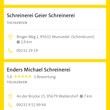
Schreinerei Geier Schreinerei
TISCHLEREIEN
Binger Weg 1,
95632 Wunsiedel
(Schönbrunn)
2,9 km
09232 29 19
Enders Michael Schreinerei
5,0
1 Bewertung
5.0
TISCHLEREIEN
An der Brücke 15,
95679 Waldershof
7 km
09231 9 52 99 44