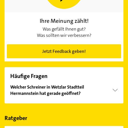
Ihre Meinung zählt!
Was gefällt Ihnen gut?
Was sollten wir verbessern?
Jetzt Feedback geben!
Häufige Fragen
Welcher Schreiner in Wetzlar Stadtteil
Hermannstein hat gerade geöffnet?
Im Anbieter-Bereich finden Sie alle
Öffnungszeiten
.
Bitte beachten Sie, dass diese an Sonn- und
Feiertagen abweichen können.
Ratgeber