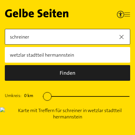
Finden
Umkreis:
0
km