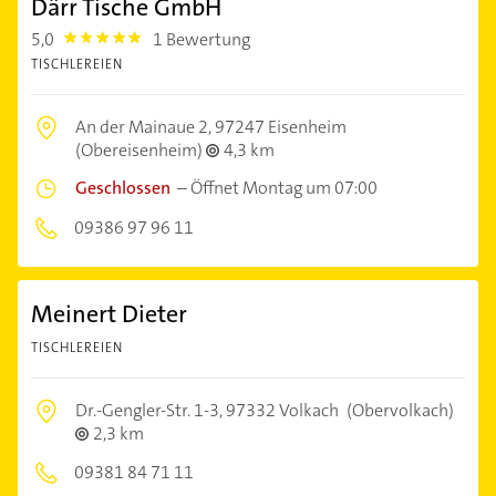
Därr Tische GmbH
5,0
1 Bewertung
5.0
TISCHLEREIEN
An der Mainaue 2,
97247 Eisenheim
(Obereisenheim)
4,3 km
Geschlossen
–
Öffnet Montag um 07:00
09386 97 96 11
Meinert Dieter
TISCHLEREIEN
Dr.-Gengler-Str. 1-3,
97332 Volkach
(Obervolkach)
2,3 km
09381 84 71 11