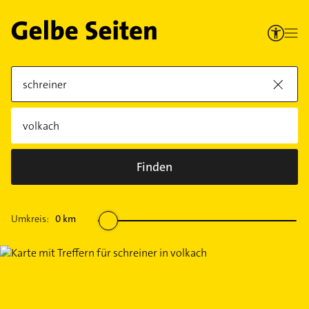
Finden
Umkreis:
0
km