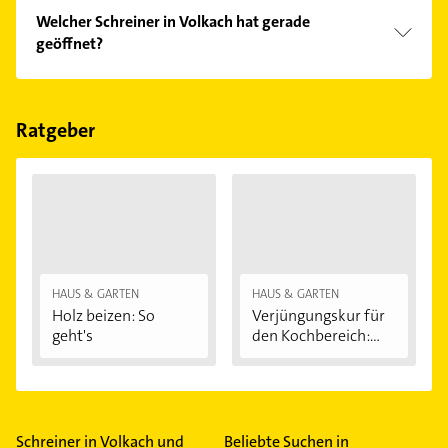
Vergleichen Sie alle Anbieter anhand echter
Welcher Schreiner in Volkach hat gerade
Kundenmeinungen und profitieren Sie von den
geöffnet?
Empfehlungen. Die Suchergebnisse können Sie sich
einfach nach
Bewertungen
sortiert anzeigen lassen.
Im Anbieter-Bereich finden Sie alle
Öffnungszeiten
.
Bitte beachten Sie, dass diese an Sonn- und
Feiertagen abweichen können.
Ratgeber
HAUS & GARTEN
HAUS & GARTEN
Holz beizen: So
Verjüngungskur für
geht's
den Kochbereich:...
Schreiner in Volkach und
Beliebte Suchen in