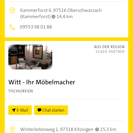
Kammerforst 6,
97516 Oberschwarzach
(Kammerforst)
14,4 km
09553 98 01 88
AUS DER REGION
SILBER PARTNER
Witt - Ihr Möbelmacher
TISCHLEREIEN
E-Mail
Chat starten
Winterleitenweg 1,
97318 Kitzingen
15,3 km