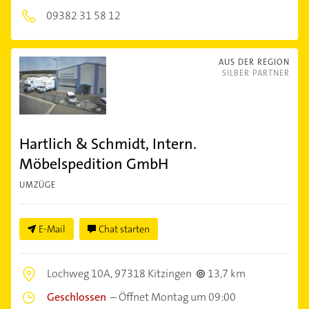
09382 31 58 12
AUS DER REGION
SILBER PARTNER
Hartlich & Schmidt, Intern.
Möbelspedition GmbH
UMZÜGE
E-Mail
Chat starten
Lochweg 10A,
97318 Kitzingen
13,7 km
Geschlossen
–
Öffnet Montag um 09:00