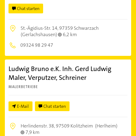
Chat starten
St.-Ägidius-Str. 14,
97359 Schwarzach
(Gerlachshausen)
6,2 km
09324 98 29 47
Ludwig Bruno e.K. Inh. Gerd Ludwig
Maler, Verputzer, Schreiner
MALERBETRIEBE
E-Mail
Chat starten
Herlindenstr. 38,
97509 Kolitzheim
(Herlheim)
7,9 km