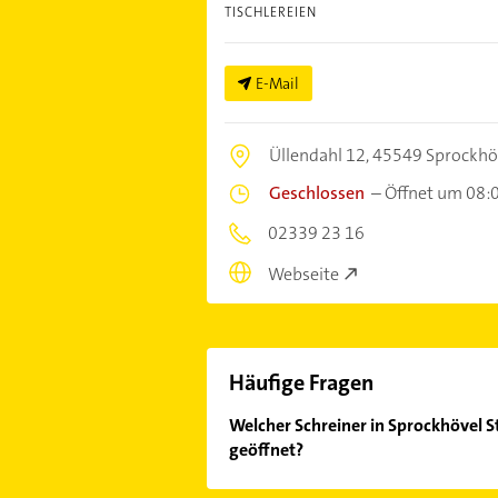
TISCHLEREIEN
E-Mail
Üllendahl 12,
45549 Sprockhö
Geschlossen
–
Öffnet um 08:
02339 23 16
Webseite
Häufige Fragen
Welcher Schreiner in Sprockhövel S
geöffnet?
Im Anbieter-Bereich finden Sie alle