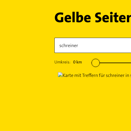
Umkreis:
0
km