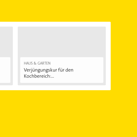
önnen.
HAUS & GARTEN
Verjüngungskur für den
Kochbereich:...