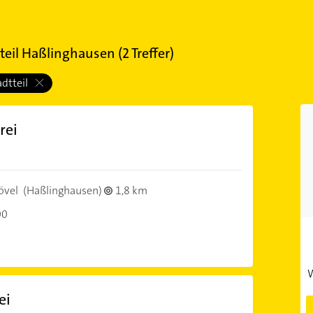
tteil Haßlinghausen
(
2
Treffer)
adtteil
rei
övel
(Haßlinghausen)
1,8 km
00
W
ei