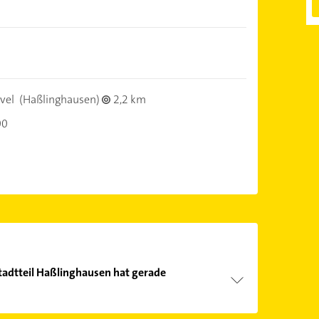
vel
(Haßlinghausen)
2,2 km
00
tadtteil Haßlinghausen hat gerade
Öffnungszeiten
. Bitte beachten Sie, dass diese an