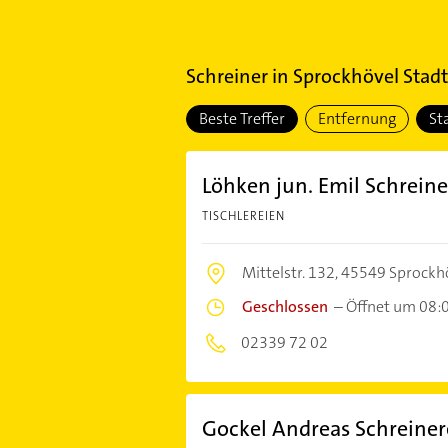
Schreiner
in
Sprockhövel Stad
Beste Treffer
Entfernung
St
Löhken jun. Emil Schreine
TISCHLEREIEN
Mittelstr. 132,
45549 Sprockh
Geschlossen
–
Öffnet um 08:
02339 72 02
Gockel Andreas Schreiner