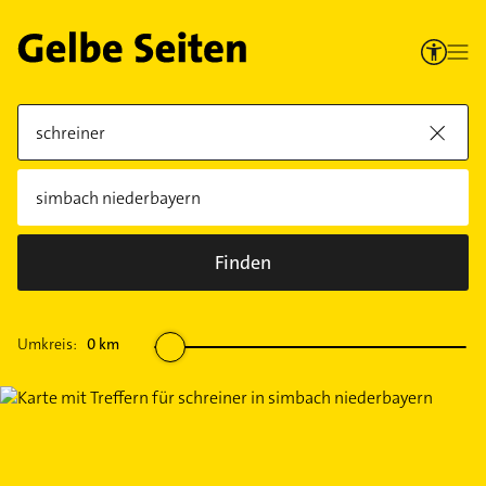
Finden
Umkreis:
0
km