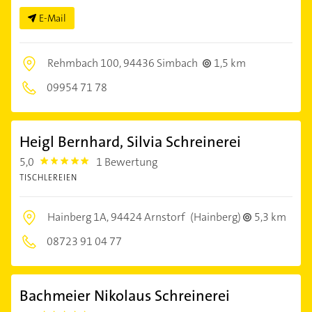
E-Mail
Rehmbach 100,
94436 Simbach
1,5 km
09954 71 78
Heigl Bernhard, Silvia Schreinerei
5,0
1 Bewertung
5.0
TISCHLEREIEN
Hainberg 1A,
94424 Arnstorf
(Hainberg)
5,3 km
08723 91 04 77
Bachmeier Nikolaus Schreinerei