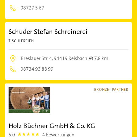
08727 5 67
Schuder Stefan Schreinerei
TISCHLEREIEN
Breslauer Str. 4,
94419 Reisbach
7,8 km
08734 93 88 99
BRONZE- PARTNER
Holz Büchner GmbH & Co. KG
5,0
4 Bewertungen
5.0