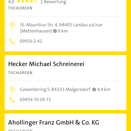
4,0
1 Bewertung
4.0
TISCHLEREIEN
St.-Mauritius-Str. 4,
94405 Landau a.d.Isar
(Mettenhausen)
6 km
09956 2 41
Hecker Michael Schreinerei
TISCHLEREIEN
Gewerbering 5,
84333 Malgersdorf
4,4 km
09954 70 09 71
Ahollinger Franz GmbH & Co. KG