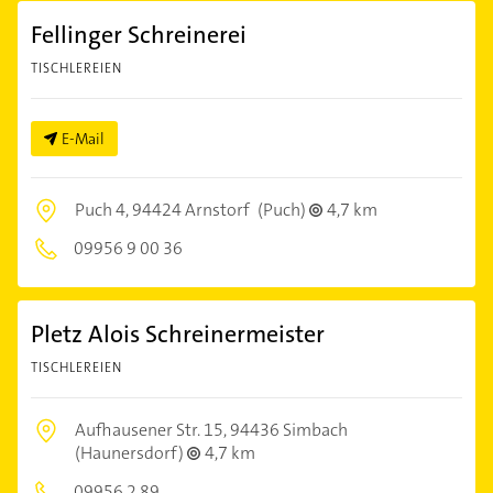
Fellinger Schreinerei
TISCHLEREIEN
E-Mail
Puch 4,
94424 Arnstorf
(Puch)
4,7 km
09956 9 00 36
Pletz Alois Schreinermeister
TISCHLEREIEN
Aufhausener Str. 15,
94436 Simbach
(Haunersdorf)
4,7 km
09956 2 89