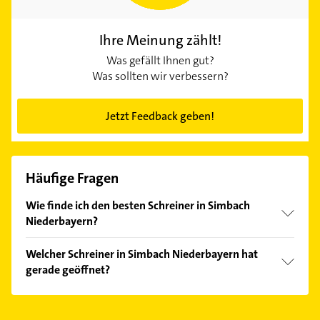
Ihre Meinung zählt!
Was gefällt Ihnen gut?
Was sollten wir verbessern?
Jetzt Feedback geben!
Häufige Fragen
Wie finde ich den besten Schreiner in Simbach
Niederbayern?
Vergleichen Sie alle Anbieter anhand echter
Welcher Schreiner in Simbach Niederbayern hat
Kundenmeinungen und profitieren Sie von den
gerade geöffnet?
Empfehlungen. Die Suchergebnisse können Sie sich
einfach nach
Bewertungen
sortiert anzeigen lassen.
Im Anbieter-Bereich finden Sie alle
Öffnungszeiten
.
Bitte beachten Sie, dass diese an Sonn- und