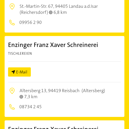
St.-Martin-Str. 67,
94405 Landau a.d.Isar
(Reichersdorf)
6,8 km
09956 2 90
Enzinger Franz Xaver Schreinerei
TISCHLEREIEN
E-Mail
Altersberg 13,
94419 Reisbach
(Altersberg)
7,3 km
08734 2 45