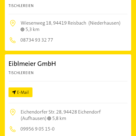
TISCHLEREIEN
Wiesenweg 18,
94419 Reisbach
(Niederhausen)
5,3 km
08734 93 32 77
Eiblmeier GmbH
TISCHLEREIEN
E-Mail
Eichendorfer Str. 28,
94428 Eichendorf
(Aufhausen)
5,8 km
09956 9 05 15-0