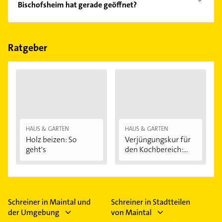
Bischofsheim hat gerade geöffnet?
Im Anbieter-Bereich finden Sie alle
Öffnungszeiten
.
Bitte beachten Sie, dass diese an Sonn- und
Feiertagen abweichen können.
Ratgeber
HAUS & GARTEN
HAUS & GARTEN
Holz beizen: So
Verjüngungskur für
geht's
den Kochbereich:...
Schreiner in Maintal und
Schreiner in Stadtteilen
der Umgebung
von Maintal