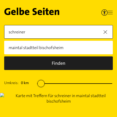
Finden
Umkreis:
0
km