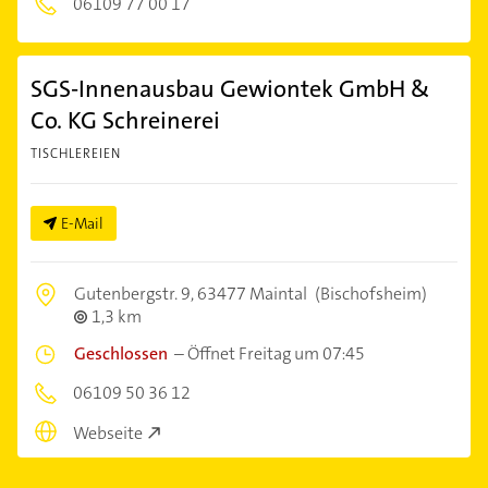
06109 77 00 17
SGS-Innenausbau Gewiontek GmbH &
Co. KG Schreinerei
TISCHLEREIEN
E-Mail
Gutenbergstr. 9,
63477 Maintal
(Bischofsheim)
1,3 km
Geschlossen
–
Öffnet Freitag um 07:45
06109 50 36 12
Webseite