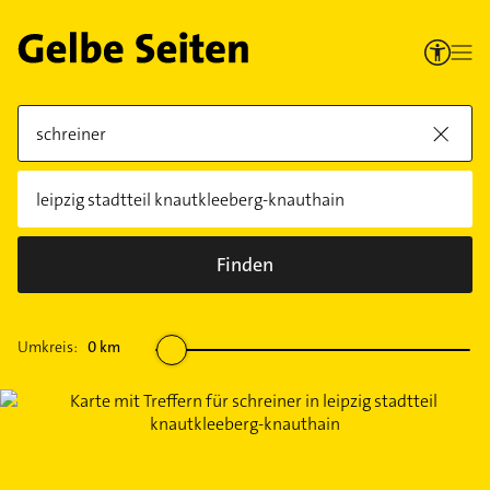
Finden
Umkreis:
0
km