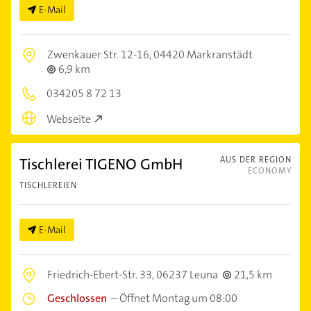
E-Mail
Zwenkauer Str. 12-16,
04420 Markranstädt
6,9 km
034205 8 72 13
Webseite
Tischlerei TIGENO GmbH
AUS DER REGION
ECONOMY
TISCHLEREIEN
E-Mail
Friedrich-Ebert-Str. 33,
06237 Leuna
21,5 km
Geschlossen
–
Öffnet Montag um 08:00