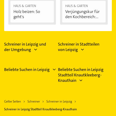
HAUS & GARTEN
HAUS & GARTEN
Holz beizen: So
Verjüngungskur für
geht's
den Kochbereich:...
Schreiner in Leipzig und
Schreiner in Stadtteilen
der Umgebung
von Leipzig
Beliebte Suchen in Leipzig
Beliebte Suchen in Leipzig
Stadtteil Knautkleeberg-
Knauthain
Gelbe Seiten
Schreiner
Schreiner in Leipzig
Schreiner in Leipzig Stadtteil Knautkleeberg-Knauthain