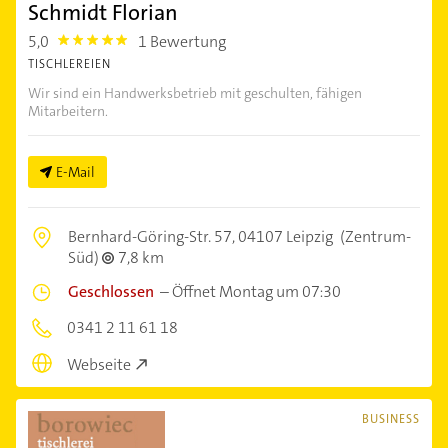
Schmidt Florian
5,0
1 Bewertung
5.0
TISCHLEREIEN
Wir sind ein Handwerksbetrieb mit geschulten, fähigen
Mitarbeitern.
E-Mail
Bernhard-Göring-Str. 57,
04107 Leipzig
(Zentrum-
Süd)
7,8 km
Geschlossen
–
Öffnet Montag um 07:30
0341 2 11 61 18
Webseite
BUSINESS