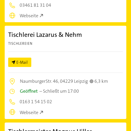
03461 81 31 04
Webseite
Tischlerei Lazarus & Nehm
TISCHLEREIEN
E-Mail
NaumburgerStr. 46,
04229 Leipzig
6,3 km
Geöffnet
–
Schließt um 17:00
0163 1 54 15 02
Webseite