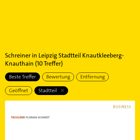
Schreiner
in
Leipzig Stadtteil Knautkleeberg-
Knauthain
(
10
Treffer)
Beste Treffer
Bewertung
Entfernung
Geöffnet
Stadtteil
BUSINESS