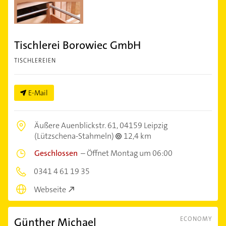
Tischlerei Borowiec GmbH
TISCHLEREIEN
E-Mail
Äußere Auenblickstr. 61,
04159 Leipzig
(Lützschena-Stahmeln)
12,4 km
Geschlossen
–
Öffnet Montag um 06:00
0341 4 61 19 35
Webseite
Günther Michael
ECONOMY