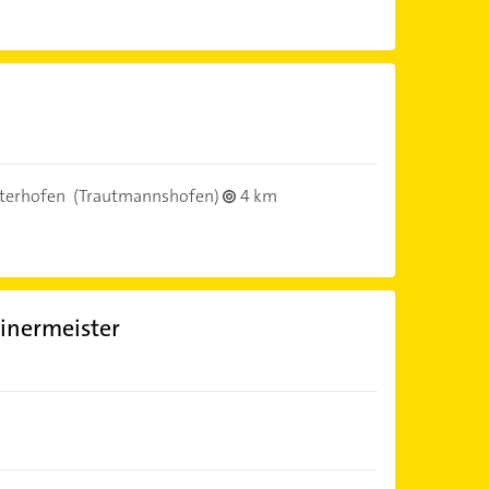
terhofen
(Trautmannshofen)
4 km
inermeister