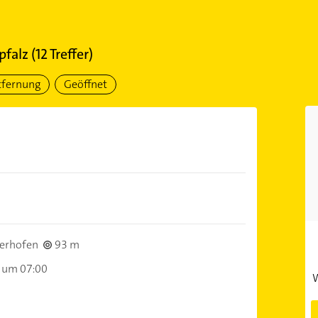
pfalz
(
12
Treffer)
tfernung
Geöffnet
erhofen
93 m
 um 07:00
W