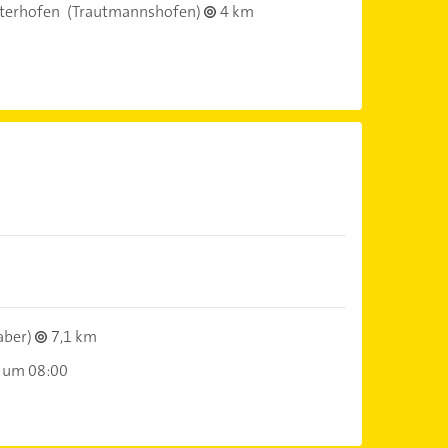
terhofen
(Trautmannshofen)
4 km
aber)
7,1 km
 um 08:00