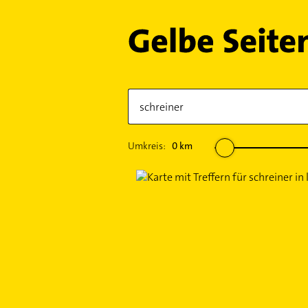
Umkreis:
0
km