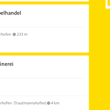
öbelhandel
rhofen
233 m
inerei
erhofen
(Trautmannshofen)
4 km