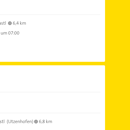
stl
6,4 km
 um 07:00
stl
(Utzenhofen)
6,8 km