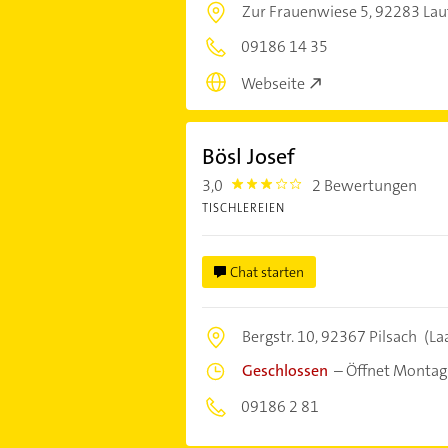
Zur Frauenwiese 5,
92283 Lau
09186 14 35
Webseite
Bösl Josef
3,0
2 Bewertungen
3.0
TISCHLEREIEN
Chat starten
Bergstr. 10,
92367 Pilsach
(La
Geschlossen
–
Öffnet Montag
09186 2 81