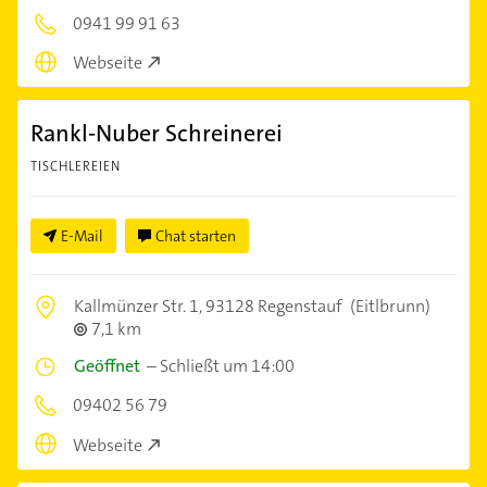
0941 99 91 63
Webseite
Rankl-Nuber Schreinerei
TISCHLEREIEN
E-Mail
Chat starten
Kallmünzer Str. 1,
93128 Regenstauf
(Eitlbrunn)
7,1 km
Geöffnet
–
Schließt um 14:00
09402 56 79
Webseite