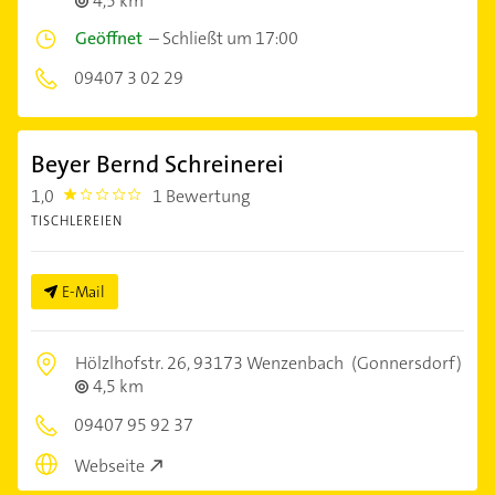
4,5 km
Geöffnet
–
Schließt um 17:00
09407 3 02 29
Beyer Bernd Schreinerei
1,0
1 Bewertung
1.0
TISCHLEREIEN
E-Mail
Hölzlhofstr. 26,
93173 Wenzenbach
(Gonnersdorf)
4,5 km
09407 95 92 37
Webseite