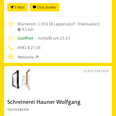
E-Mail
Chat starten
Blumenstr. 1,
93138 Lappersdorf
(Hainsacker)
3,5 km
Geöffnet
–
Schließt um 13:15
0941 8 25 16
Webseite
SILBER PARTNER
Schreinerei Hauner Wolfgang
TISCHLEREIEN