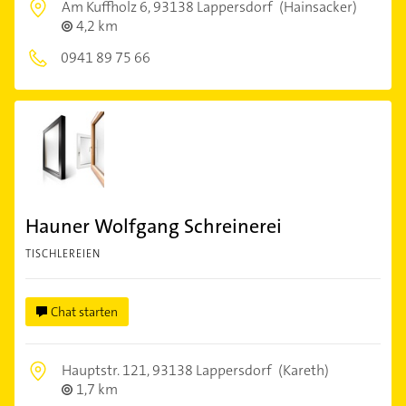
Am Kuffholz 6,
93138 Lappersdorf
(Hainsacker)
4,2 km
0941 89 75 66
Hauner Wolfgang Schreinerei
TISCHLEREIEN
Chat starten
Hauptstr. 121,
93138 Lappersdorf
(Kareth)
1,7 km