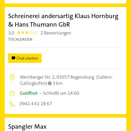
Schreinerei andersartig Klaus Hornburg
& Hans Thumann GbR
3,0
2 Bewertungen
3.0
TISCHLEREIEN
Chat starten
Wernberger Str. 2,
93057 Regensburg
(Sallern-
Gallingkofen)
3 km
Geöffnet
–
Schließt um 14:00
0941 4 61 28 67
Spangler Max