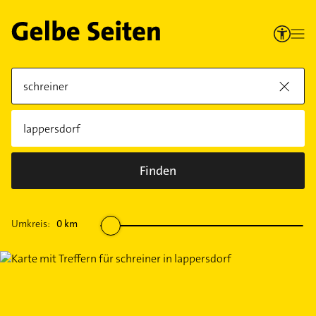
Finden
Umkreis:
0
km