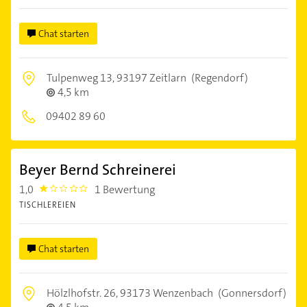
Chat starten
Tulpenweg 13,
93197 Zeitlarn
(Regendorf)
4,5 km
09402 89 60
Beyer Bernd Schreinerei
1,0
1 Bewertung
1.0
TISCHLEREIEN
Chat starten
Hölzlhofstr. 26,
93173 Wenzenbach
(Gonnersdorf)