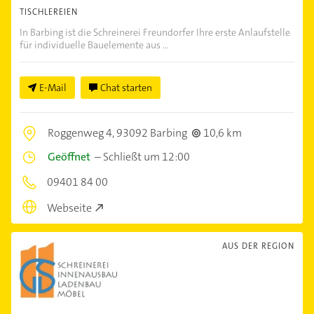
TISCHLEREIEN
In Barbing ist die Schreinerei Freundorfer Ihre erste Anlaufstelle
für individuelle Bauelemente aus ...
E-Mail
Chat starten
Roggenweg 4,
93092 Barbing
10,6 km
Geöffnet
–
Schließt um 12:00
09401 84 00
Webseite
AUS DER REGION