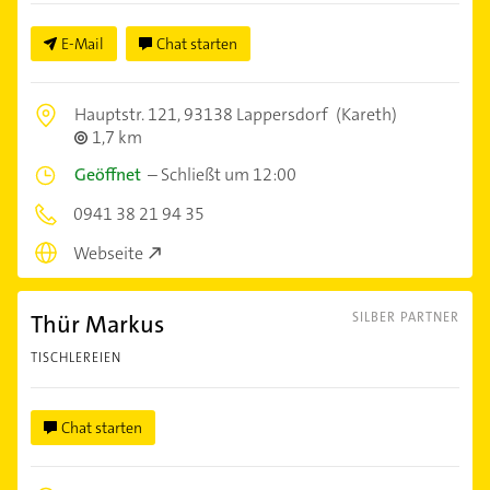
E-Mail
Chat starten
Hauptstr. 121,
93138 Lappersdorf
(Kareth)
1,7 km
Geöffnet
–
Schließt um 12:00
0941 38 21 94 35
Webseite
Thür Markus
SILBER PARTNER
TISCHLEREIEN
Chat starten