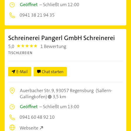
Geöffnet
–
Schließt um 12:00
0941 38 21 94 35
Schreinerei Pangerl GmbH Schreinerei
5,0
1 Bewertung
5.0
TISCHLEREIEN
E-Mail
Chat starten
Auerbacher Str. 9,
93057 Regensburg
(Sallern-
Gallingkofen)
3,5 km
Geöffnet
–
Schließt um 13:00
0941 60 48 92 10
Webseite