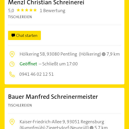
Menzl Christian Schreinerei
5,0
1 Bewertung
5.0
TISCHLEREIEN
Chat starten
Hölkering 5B,
93080 Pentling
(Hölkering)
7,9 km
Geöffnet
–
Schließt um 17:00
0941 46 02 12 51
Bauer Manfred Schreinermeister
TISCHLEREIEN
Kaiser-Friedrich-Allee 9,
93051 Regensburg
(Kumpfmühl-Ziegetsdorf-Neuprüll)
5,7 km