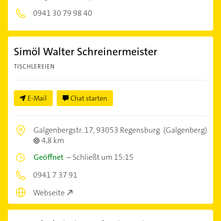
0941 30 79 98 40
Simöl Walter Schreinermeister
TISCHLEREIEN
E-Mail
Chat starten
Galgenbergstr. 17,
93053 Regensburg
(Galgenberg)
4,8 km
Geöffnet
–
Schließt um 15:15
0941 7 37 91
Webseite