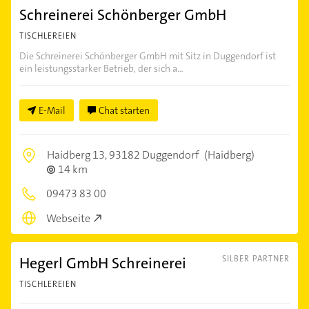
Schreinerei Schönberger GmbH
TISCHLEREIEN
Die Schreinerei Schönberger GmbH mit Sitz in Duggendorf ist
ein leistungsstarker Betrieb, der sich a...
E-Mail
Chat starten
Haidberg 13,
93182 Duggendorf
(Haidberg)
14 km
09473 83 00
Webseite
Hegerl GmbH Schreinerei
SILBER PARTNER
TISCHLEREIEN