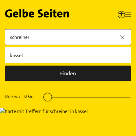
Finden
Umkreis:
0
km