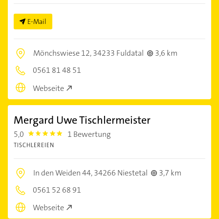
E-Mail
Mönchswiese 12,
34233 Fuldatal
3,6 km
0561 81 48 51
Webseite
Mergard Uwe Tischlermeister
5,0
1 Bewertung
5.0
TISCHLEREIEN
In den Weiden 44,
34266 Niestetal
3,7 km
0561 52 68 91
Webseite