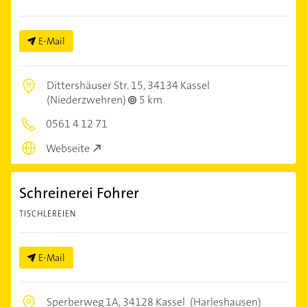
E-Mail
Dittershäuser Str. 15,
34134 Kassel
(Niederzwehren)
5 km
0561 4 12 71
Webseite
Schreinerei Fohrer
TISCHLEREIEN
E-Mail
Sperberweg 1A,
34128 Kassel
(Harleshausen)