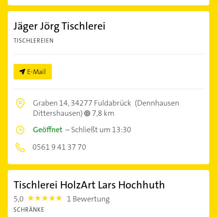
Jäger Jörg Tischlerei
TISCHLEREIEN
E-Mail
Graben 14,
34277 Fuldabrück
(Dennhausen
Dittershausen)
7,8 km
Geöffnet
–
Schließt um 13:30
0561 9 41 37 70
Tischlerei HolzArt Lars Hochhuth
5,0
1 Bewertung
5.0
SCHRÄNKE