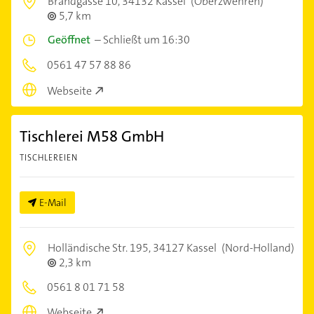
Brandgasse 10,
34132 Kassel
(Oberzwehren)
5,7 km
Geöffnet
–
Schließt um 16:30
0561 47 57 88 86
Webseite
Tischlerei M58 GmbH
TISCHLEREIEN
E-Mail
Holländische Str. 195,
34127 Kassel
(Nord-Holland)
2,3 km
0561 8 01 71 58
Webseite