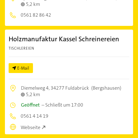
5,2 km
0561 82 86 42
Holzmanufaktur Kassel Schreinereien
TISCHLEREIEN
E-Mail
Diemelweg 4,
34277 Fuldabrück
(Bergshausen)
5,2 km
Geöffnet
–
Schließt um 17:00
0561 4 14 19
Webseite