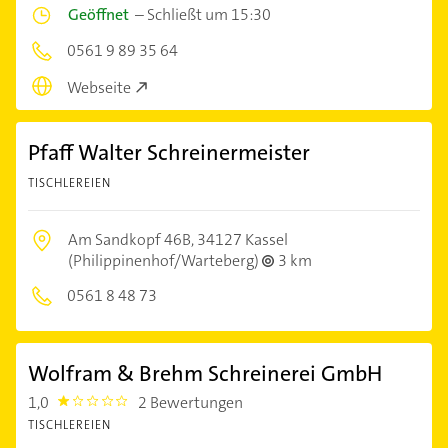
Geöffnet
–
Schließt um 15:30
0561 9 89 35 64
Webseite
Pfaff Walter Schreinermeister
TISCHLEREIEN
Am Sandkopf 46B,
34127 Kassel
(Philippinenhof/Warteberg)
3 km
0561 8 48 73
Wolfram & Brehm Schreinerei GmbH
1,0
2 Bewertungen
1.0
TISCHLEREIEN