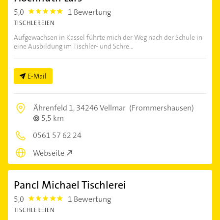
5,0
1 Bewertung
5.0
TISCHLEREIEN
Aufgewachsen in Kassel führte mich der Weg nach der Schule in
eine Ausbildung im Tischler- und Schre...
E-Mail
Ährenfeld 1,
34246 Vellmar
(Frommershausen)
5,5 km
0561 57 62 24
Webseite
Pancl Michael Tischlerei
5,0
1 Bewertung
5.0
TISCHLEREIEN