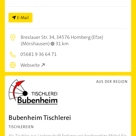
E-Mail
Breslauer Str. 34,
34576 Homberg (Efze)
(Mörshausen)
31 km
05681 9 36 64 71
Webseite
AUS DER REGION
Bubenheim Tischlerei
TISCHLEREIEN
Als Tischler aus Leidenschaft fertigen wir hochwertige Möbel für