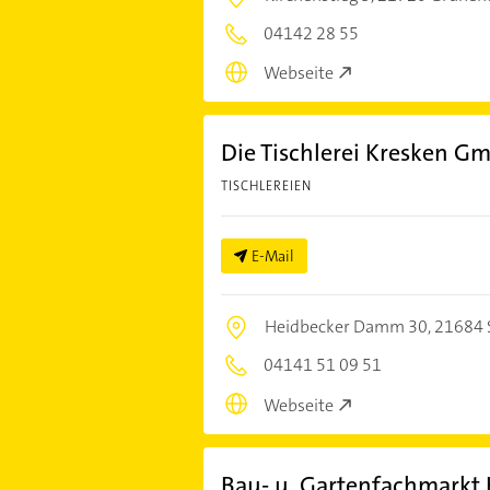
04142 28 55
Webseite
Die Tischlerei Kresken G
TISCHLEREIEN
E-Mail
Heidbecker Damm 30,
21684 
04141 51 09 51
Webseite
Bau- u. Gartenfachmarkt