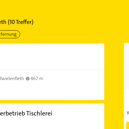
eth
(
10
Treffer)
tfernung
Twielenfleth
467 m
erbetrieb Tischlerei
W