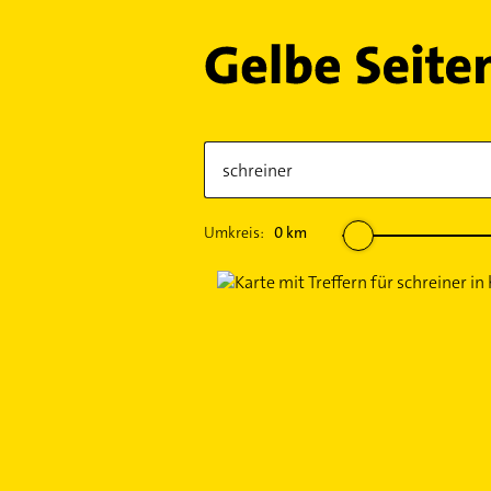
Umkreis:
0
km