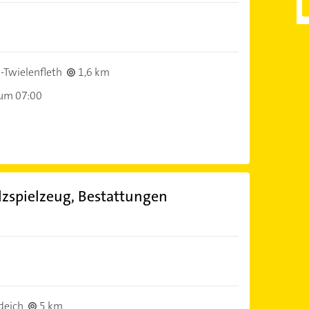
-Twielenfleth
1,6 km
 um 07:00
lzspielzeug, Bestattungen
deich
5 km