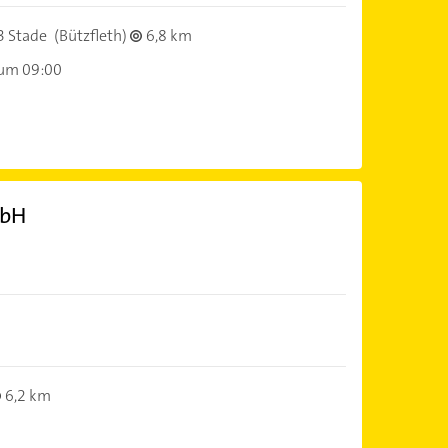
 Stade
(Bützfleth)
6,8 km
 um 09:00
mbH
6,2 km