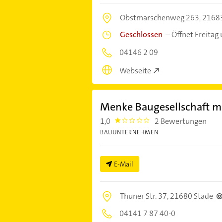
Obstmarschenweg 263,
21683
Geschlossen
–
Öffnet Freitag
04146 2 09
Webseite
Menke Baugesellschaft 
1,0
2 Bewertungen
1.0
BAUUNTERNEHMEN
E-Mail
Thuner Str. 37,
21680 Stade
04141 7 87 40-0