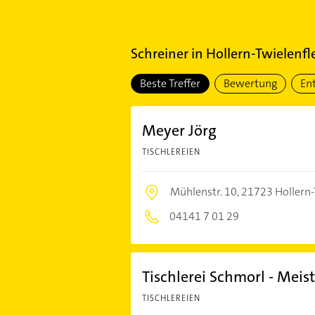
Schreiner
in
Hollern-Twielenfl
Beste Treffer
Bewertung
En
Meyer Jörg
TISCHLEREIEN
Mühlenstr. 10,
21723 Hollern-
04141 7 01 29
Tischlerei Schmorl - Meist
TISCHLEREIEN