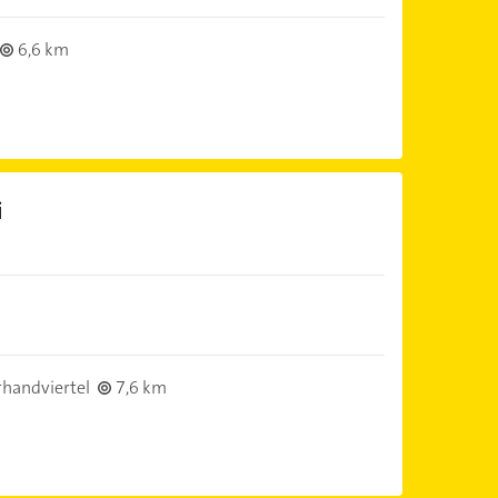
6,6 km
i
handviertel
7,6 km