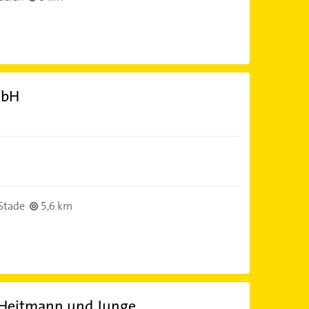
mbH
Stade
5,6 km
 Heitmann und Junge