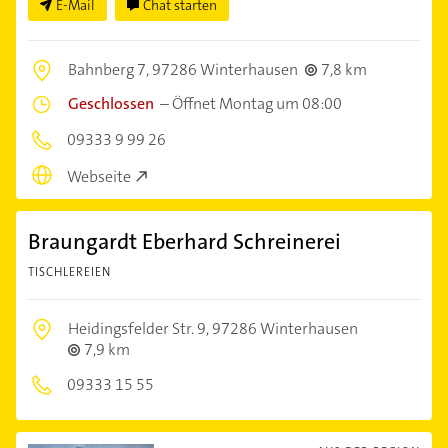
E-Mail
Chat starten
Bahnberg 7,
97286 Winterhausen
7,8 km
Geschlossen
–
Öffnet Montag um 08:00
09333 9 99 26
Webseite
Braungardt Eberhard Schreinerei
TISCHLEREIEN
Heidingsfelder Str. 9,
97286 Winterhausen
7,9 km
09333 15 55