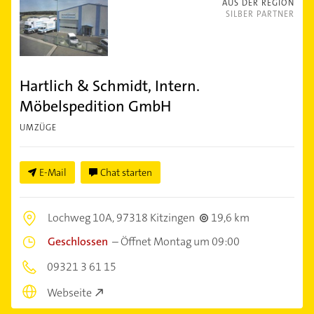
AUS DER REGION
SILBER PARTNER
Hartlich & Schmidt, Intern.
Möbelspedition GmbH
UMZÜGE
E-Mail
Chat starten
Lochweg 10A,
97318 Kitzingen
19,6 km
Geschlossen
–
Öffnet Montag um 09:00
09321 3 61 15
Webseite