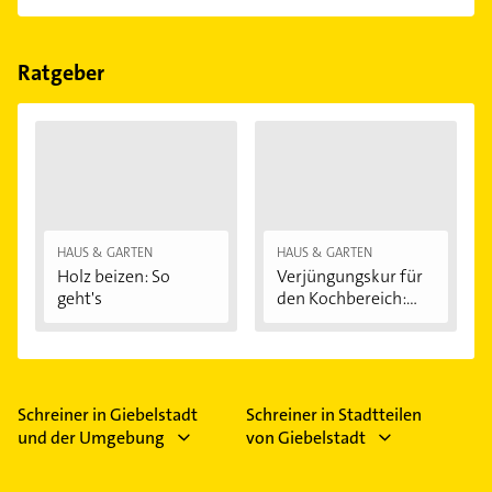
einfach nach
Bewertungen
sortiert anzeigen lassen.
Im Anbieter-Bereich finden Sie alle
Öffnungszeiten
.
Bitte beachten Sie, dass diese an Sonn- und
Feiertagen abweichen können.
Ratgeber
HAUS & GARTEN
HAUS & GARTEN
Holz beizen: So
Verjüngungskur für
geht's
den Kochbereich:...
Schreiner in Giebelstadt
Schreiner in Stadtteilen
und der Umgebung
von Giebelstadt