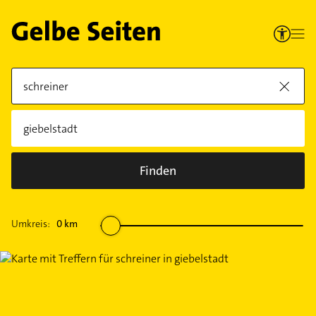
Finden
Umkreis:
0
km