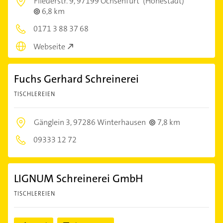
Fliederstr. 9,
97199 Ochsenfurt
(Hohestadt)
6,8 km
0171 3 88 37 68
Webseite
Fuchs Gerhard Schreinerei
TISCHLEREIEN
Gänglein 3,
97286 Winterhausen
7,8 km
09333 12 72
LIGNUM Schreinerei GmbH
TISCHLEREIEN