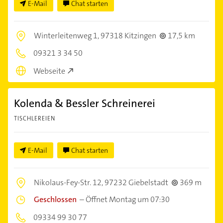
E-Mail
Chat starten
Winterleitenweg 1,
97318 Kitzingen
17,5 km
09321 3 34 50
Webseite
Kolenda & Bessler Schreinerei
TISCHLEREIEN
E-Mail
Chat starten
Nikolaus-Fey-Str. 12,
97232 Giebelstadt
369 m
Geschlossen
–
Öffnet Montag um 07:30
09334 99 30 77